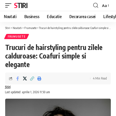
STIRI
Aa
Font
Resizer
Noutati
Business
Educatie
Decorarea casei
Lifesty
Stiri
>
Noutati
>
Frumusete
>
Trucuri de hairstyling pentru zilele calduroase: Coafuri simple si elegante
FRUMUSETE
Trucuri de hairstyling pentru zilele
calduroase: Coafuri simple si
elegante
4 Min Read
Stiri
Last updated: aprilie 1, 2026 11:50 am