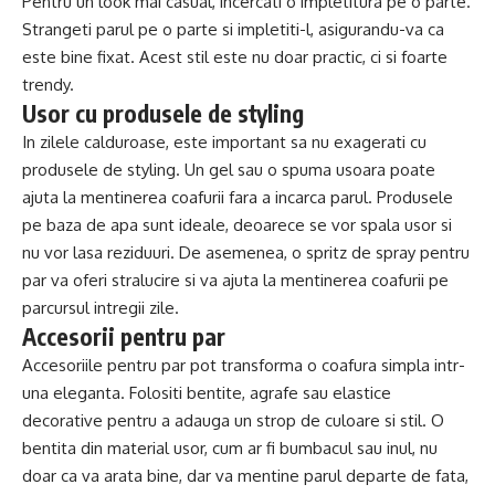
Pentru un look mai casual, incercati o impletitura pe o parte.
Strangeti parul pe o parte si impletiti-l, asigurandu-va ca
este bine fixat. Acest stil este nu doar practic, ci si foarte
trendy.
Usor cu produsele de styling
In zilele calduroase, este important sa nu exagerati cu
produsele de styling. Un gel sau o spuma usoara poate
ajuta la mentinerea coafurii fara a incarca parul. Produsele
pe baza de apa sunt ideale, deoarece se vor spala usor si
nu vor lasa reziduuri. De asemenea, o spritz de spray pentru
par va oferi stralucire si va ajuta la mentinerea coafurii pe
parcursul intregii zile.
Accesorii pentru par
Accesoriile pentru par pot transforma o coafura simpla intr-
una eleganta. Folositi bentite, agrafe sau elastice
decorative pentru a adauga un strop de culoare si stil. O
bentita din material usor, cum ar fi bumbacul sau inul, nu
doar ca va arata bine, dar va mentine parul departe de fata,