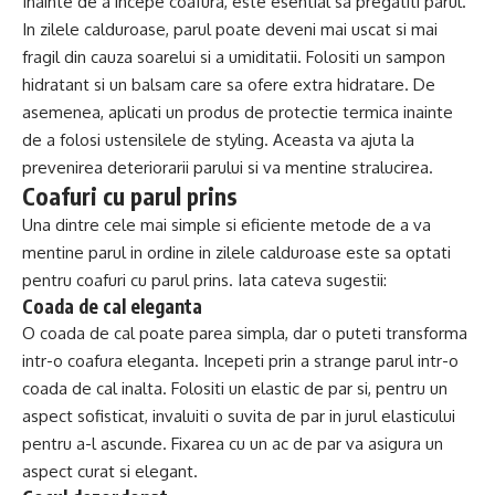
Inainte de a incepe coafura, este esential sa pregatiti parul.
In zilele calduroase, parul poate deveni mai uscat si mai
fragil din cauza soarelui si a umiditatii. Folositi un sampon
hidratant si un balsam care sa ofere extra hidratare. De
asemenea, aplicati un produs de protectie termica inainte
de a folosi ustensilele de styling. Aceasta va ajuta la
prevenirea deteriorarii parului si va mentine stralucirea.
Coafuri cu parul prins
Una dintre cele mai simple si eficiente metode de a va
mentine parul in ordine in zilele calduroase este sa optati
pentru coafuri cu parul prins. Iata cateva sugestii:
Coada de cal eleganta
O coada de cal poate parea simpla, dar o puteti transforma
intr-o coafura eleganta. Incepeti prin a strange parul intr-o
coada de cal inalta. Folositi un elastic de par si, pentru un
aspect sofisticat, invaluiti o suvita de par in jurul elasticului
pentru a-l ascunde. Fixarea cu un ac de par va asigura un
aspect curat si elegant.