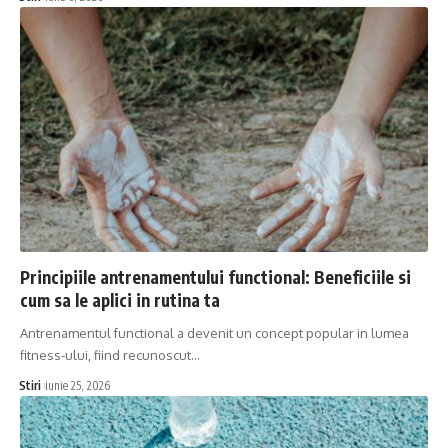
Principiile antrenamentului functional: Beneficiile si
cum sa le aplici in rutina ta
Antrenamentul functional a devenit un concept popular in lumea
fitness-ului, fiind recunoscut…
Stiri
iunie 25, 2026