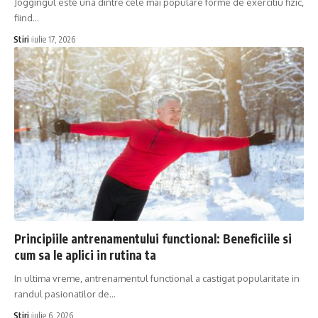
Joggingul este una dintre cele mai populare forme de exercitiu fizic,
fiind…
Stiri
iulie 17, 2026
Principiile antrenamentului functional: Beneficiile si
cum sa le aplici in rutina ta
In ultima vreme, antrenamentul functional a castigat popularitate in
randul pasionatilor de…
Stiri
iulie 6, 2026