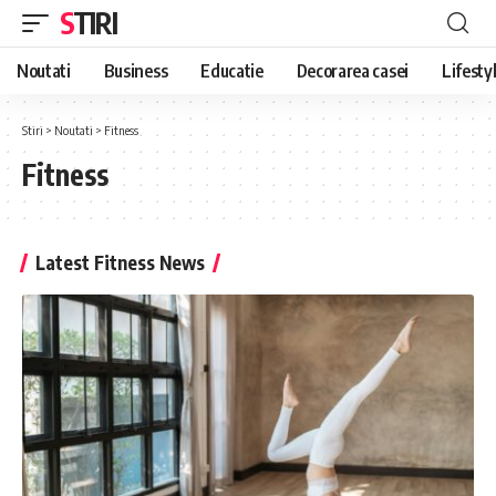
STIRI
Noutati
Business
Educatie
Decorarea casei
Lifesty
Stiri
>
Noutati
>
Fitness
Fitness
Latest Fitness News