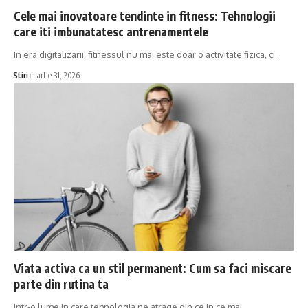
Cele mai inovatoare tendinte in fitness: Tehnologii
care iti imbunatatesc antrenamentele
In era digitalizarii, fitnessul nu mai este doar o activitate fizica, ci…
Stiri
martie 31, 2026
Viata activa ca un stil permanent: Cum sa faci miscare
parte din rutina ta
Intr-o lume in care tehnologia ne atrage din ce in ce mai…