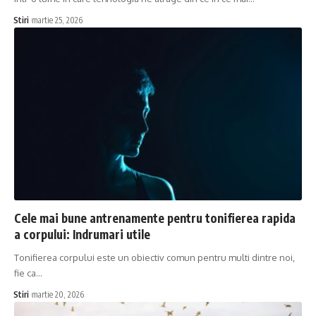
Stiri
martie 25, 2026
Cele mai bune antrenamente pentru tonifierea rapida
a corpului: Indrumari utile
Tonifierea corpului este un obiectiv comun pentru multi dintre noi,
fie ca…
Stiri
martie 20, 2026