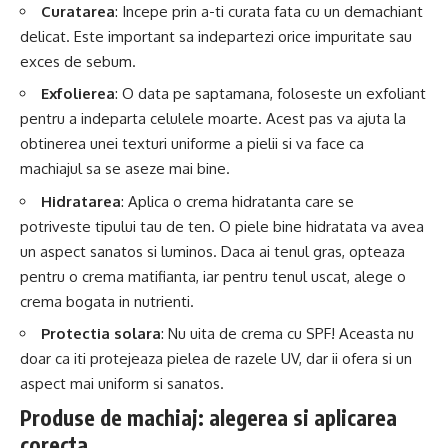
Curatarea
: Incepe prin a-ti curata fata cu un demachiant
delicat. Este important sa indepartezi orice impuritate sau
exces de sebum.
Exfolierea
: O data pe saptamana, foloseste un exfoliant
pentru a indeparta celulele moarte. Acest pas va ajuta la
obtinerea unei texturi uniforme a pielii si va face ca
machiajul sa se aseze mai bine.
Hidratarea
: Aplica o crema hidratanta care se
potriveste tipului tau de ten. O piele bine hidratata va avea
un aspect sanatos si luminos. Daca ai tenul gras, opteaza
pentru o crema matifianta, iar pentru tenul uscat, alege o
crema bogata in nutrienti.
Protectia solara
: Nu uita de crema cu SPF! Aceasta nu
doar ca iti protejeaza pielea de razele UV, dar ii ofera si un
aspect mai uniform si sanatos.
Produse de machiaj: alegerea si aplicarea
corecta