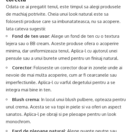
Odata ce ai pregatit tenul, este timpul sa alegi produsele
de machiaj potrivite. Cheia unui look natural este sa
folosesti produse care sa imbunatateasca, nu sa acopere.
Iata cateva sugestii:
Fond de ten usor
: Alege un fond de ten cu o textura
lejera sau o BB cream. Aceste produse ofera o acoperire
minima, dar uniformizeaza tenul. Aplica-l cu ajutorul unei
pensule sau a unui burete umed pentru un finisaj natural.
Corector
: Foloseste un corector doar in zonele unde ai
nevoie de mai multa acoperire, cum ar fi cearcanele sau
imperfectiunile. Aplica-l cu varful degetului pentru a se
integra mai bine in ten.
Blush crema
: In locul unui blush pulbere, opteaza pentru
unul crema. Acesta se va topi in piele si va oferi un aspect
sanatos. Aplica-l pe obraji si pe pleoape pentru un look
monochrom.
Fard de pleoape natural
: Alege nuante neutre sau