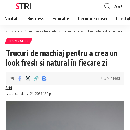
STIRI
Aa
Font
Resizer
Noutati
Business
Educatie
Decorarea casei
Lifesty
Stiri
>
Noutati
>
Frumusete
>
Trucuri de machiaj pentru a crea un look fresh si natural in fiecare zi
FRUMUSETE
Trucuri de machiaj pentru a crea un
look fresh si natural in fiecare zi
5 Min Read
Stiri
Last updated: mai 24, 2026 1:36 pm