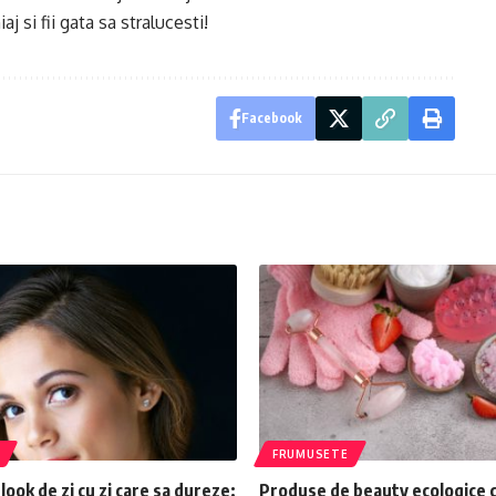
j si fii gata sa stralucesti!
Facebook
FRUMUSETE
look de zi cu zi care sa dureze:
Produse de beauty ecologice ca