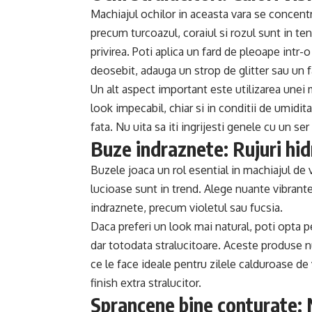
Machiajul ochilor in aceasta vara se concentr
precum turcoazul, coraiul si rozul sunt in ten
privirea. Poti aplica un fard de pleoape intr
deosebit, adauga un strop de glitter sau un fa
Un alt aspect important este utilizarea unei 
look impecabil, chiar si in conditii de umidit
fata. Nu uita sa iti ingrijesti genele cu un s
Buze indraznete: Rujuri hid
Buzele joaca un rol esential in machiajul de v
lucioase sunt in trend. Alege nuante vibrante
indraznete, precum violetul sau fucsia.
Daca preferi un look mai natural, poti opta pe
dar totodata stralucitoare. Aceste produse nu
ce le face ideale pentru zilele calduroase de
finish extra stralucitor.
Sprancene bine conturate: N