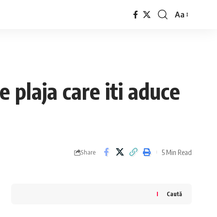
Aa
Font
Resizer
 plaja care iti aduce
5 Min Read
Share
Caută