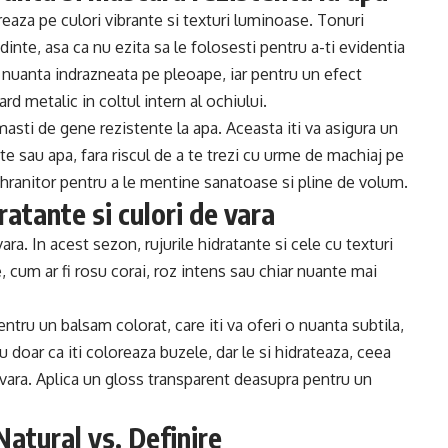
eaza pe culori vibrante si texturi luminoase. Tonuri
dinte, asa ca nu ezita sa le folosesti pentru a-ti evidentia
-o nuanta indrazneata pe pleoape, iar pentru un efect
rd metalic in coltul intern al ochiului.
masti de gene rezistente la apa. Aceasta iti va asigura un
ate sau apa, fara riscul de a te trezi cu urme de machiaj pe
er hranitor pentru a le mentine sanatoase si pline de volum.
ratante si culori de vara
ara. In acest sezon, rujurile hidratante si cele cu texturi
, cum ar fi rosu corai, roz intens sau chiar nuante mai
ntru un balsam colorat, care iti va oferi o nuanta subtila,
 doar ca iti coloreaza buzele, dar le si hidrateaza, ceea
 vara. Aplica un gloss transparent deasupra pentru un
atural vs. Definire