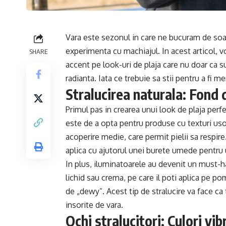
Vara este sezonul in care ne bucuram de soare
experimenta cu machiajul. In acest articol, 
SHARE
accent pe look-uri de plaja care nu doar ca sun
radianta. Iata ce trebuie sa stii pentru a fi
Stralucirea naturala: Fond 
Primul pas in crearea unui look de plaja perf
este de a opta pentru produse cu texturi uso
acoperire medie, care permit pielii sa respire
aplica cu ajutorul unei burete umede pentru 
In plus, iluminatoarele au devenit un must-h
lichid sau crema, pe care il poti aplica pe p
de „dewy”. Acest tip de stralucire va face ca 
insorite de vara.
Ochi stralucitori: Culori vi