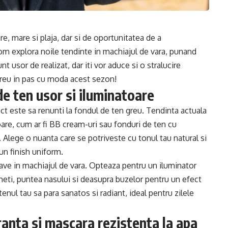
, mare si plaja, dar si de oportunitatea de a
vom explora noile tendinte in machiajul de vara, punand
t usor de realizat, dar iti vor aduce si o stralucire
 mereu in pas cu moda acest sezon!
de ten usor si iluminatoare
ect este sa renunti la fondul de ten greu. Tendinta actuala
are, cum ar fi BB cream-uri sau fonduri de ten cu
. Alege o nuanta care se potriveste cu tonul tau natural si
un finish uniform.
ave in machiajul de vara. Opteaza pentru un iluminator
ometi, puntea nasului si deasupra buzelor pentru un efect
tenul tau sa para sanatos si radiant, ideal pentru zilele
branta si mascara rezistenta la apa