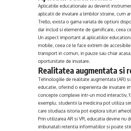
Aplicatiile educationale au devenit instrume
aplicatii de invatare a limbilor straine, cum
Trello, exista o gama variata de optiuni dispo
dar includ si elemente de gamificare, ceea ce
Un aspect important al aplicatiilor educationa
mobile, ceea ce le face extrem de accesibile. 
transport in comun, in pauze sau chiar acasa
oportunitate de invatare.
Realitatea augmentata si re
Tehnologiile de realitate augmentata (AR) si r
educatie, oferind o experienta de invatare i
concepte complexe intr-un mod interactiv, fa
exemplu, studentii la medicina pot utiliza sim
care studiaza istoria pot explora situri arheo
Prin utilizarea AR si VR, educatia devine nu 
imbunatati retentia informatiilor si poate sti