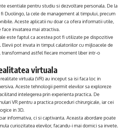
nte esentiale pentru studiu si dezvoltare personala. De la
 ar fi Duolingo, la cele de management al timpului, precum
nibile. Aceste aplicatii nu doar ca ofera informatii utile,
 face invatarea mai atractiva.
le este faptul ca acestea pot fi utilizate pe dispozitive
Elevii pot invata in timpul calatoriilor cu mijloacele de
, transformand astfel fiecare moment liber intr-o
alitatea virtuala
ealitate virtuala (VR) au inceput sa isi faca loc in
mersiva. Aceste tehnologii permit elevilor sa exploreze
cilitand intelegerea prin experienta practica. De
ulari VR pentru a practica proceduri chirurgicale, iar cei
logice in 3D.
doar informativa, ci si captivanta. Aceasta abordare poate
mula curiozitatea elevilor, facandu-i mai dornici sa invete.