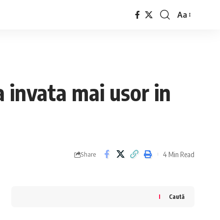
Aa
Font
Resizer
 invata mai usor in
4 Min Read
Share
Caută