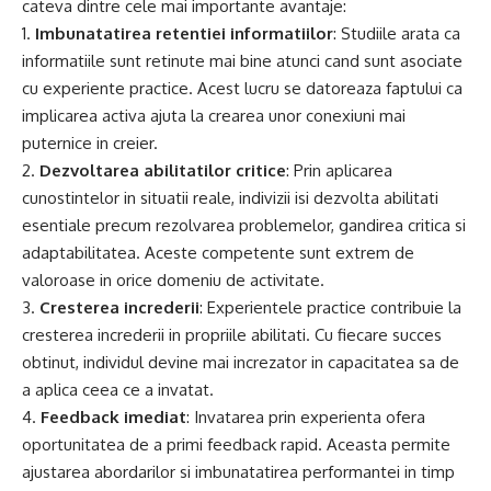
cateva dintre cele mai importante avantaje:
1.
Imbunatatirea retentiei informatiilor
: Studiile arata ca
informatiile sunt retinute mai bine atunci cand sunt asociate
cu experiente practice. Acest lucru se datoreaza faptului ca
implicarea activa ajuta la crearea unor conexiuni mai
puternice in creier.
2.
Dezvoltarea abilitatilor critice
: Prin aplicarea
cunostintelor in situatii reale, indivizii isi dezvolta abilitati
esentiale precum rezolvarea problemelor, gandirea critica si
adaptabilitatea. Aceste competente sunt extrem de
valoroase in orice domeniu de activitate.
3.
Cresterea increderii
: Experientele practice contribuie la
cresterea increderii in propriile abilitati. Cu fiecare succes
obtinut, individul devine mai increzator in capacitatea sa de
a aplica ceea ce a invatat.
4.
Feedback imediat
: Invatarea prin experienta ofera
oportunitatea de a primi feedback rapid. Aceasta permite
ajustarea abordarilor si imbunatatirea performantei in timp