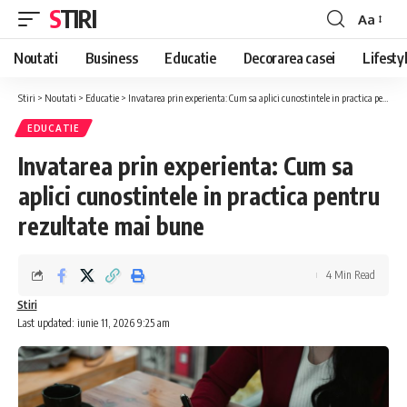
STIRI
Aa
Font
Resizer
Noutati
Business
Educatie
Decorarea casei
Lifesty
Stiri
>
Noutati
>
Educatie
>
Invatarea prin experienta: Cum sa aplici cunostintele in practica pentru rezultate mai bune
EDUCATIE
Invatarea prin experienta: Cum sa
aplici cunostintele in practica pentru
rezultate mai bune
4 Min Read
Stiri
Last updated: iunie 11, 2026 9:25 am