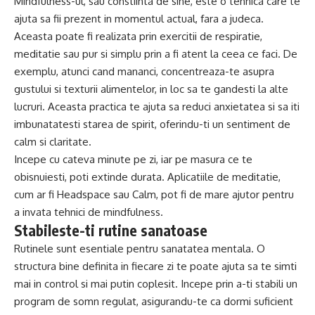
Mindfulness-ul, sau constiinta de sine, este o tehnica care te
ajuta sa fii prezent in momentul actual, fara a judeca.
Aceasta poate fi realizata prin exercitii de respiratie,
meditatie sau pur si simplu prin a fi atent la ceea ce faci. De
exemplu, atunci cand mananci, concentreaza-te asupra
gustului si texturii alimentelor, in loc sa te gandesti la alte
lucruri. Aceasta practica te ajuta sa reduci anxietatea si sa iti
imbunatatesti starea de spirit, oferindu-ti un sentiment de
calm si claritate.
Incepe cu cateva minute pe zi, iar pe masura ce te
obisnuiesti, poti extinde durata. Aplicatiile de meditatie,
cum ar fi Headspace sau Calm, pot fi de mare ajutor pentru
a invata tehnici de mindfulness.
Stabileste-ti rutine sanatoase
Rutinele sunt esentiale pentru sanatatea mentala. O
structura bine definita in fiecare zi te poate ajuta sa te simti
mai in control si mai putin coplesit. Incepe prin a-ti stabili un
program de somn regulat, asigurandu-te ca dormi suficient