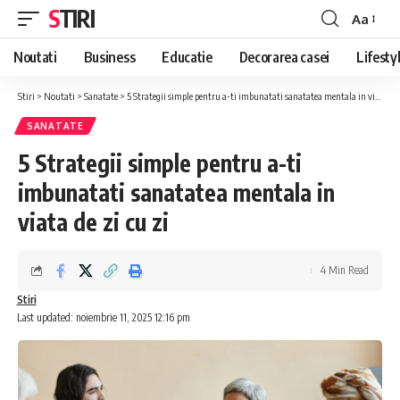
STIRI
Aa
Font
Resizer
Noutati
Business
Educatie
Decorarea casei
Lifesty
Stiri
>
Noutati
>
Sanatate
>
5 Strategii simple pentru a-ti imbunatati sanatatea mentala in viata de zi cu zi
SANATATE
5 Strategii simple pentru a-ti
imbunatati sanatatea mentala in
viata de zi cu zi
4 Min Read
Stiri
Last updated: noiembrie 11, 2025 12:16 pm