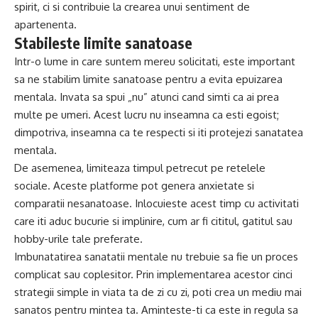
spirit, ci si contribuie la crearea unui sentiment de
apartenenta.
Stabileste limite sanatoase
Intr-o lume in care suntem mereu solicitati, este important
sa ne stabilim limite sanatoase pentru a evita epuizarea
mentala. Invata sa spui „nu” atunci cand simti ca ai prea
multe pe umeri. Acest lucru nu inseamna ca esti egoist;
dimpotriva, inseamna ca te respecti si iti protejezi sanatatea
mentala.
De asemenea, limiteaza timpul petrecut pe retelele
sociale. Aceste platforme pot genera anxietate si
comparatii nesanatoase. Inlocuieste acest timp cu activitati
care iti aduc bucurie si implinire, cum ar fi cititul, gatitul sau
hobby-urile tale preferate.
Imbunatatirea sanatatii mentale nu trebuie sa fie un proces
complicat sau coplesitor. Prin implementarea acestor cinci
strategii simple in viata ta de zi cu zi, poti crea un mediu mai
sanatos pentru mintea ta. Aminteste-ti ca este in regula sa