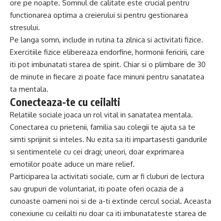
ore pe noapte. Somnul de calitate este crucial pentru
functionarea optima a creierului si pentru gestionarea
stresului.
Pe langa somn, include in rutina ta zilnica si activitati fizice.
Exercitiile fizice elibereaza endorfine, hormonii fericirii, care
iti pot imbunatati starea de spirit. Chiar si o plimbare de 30
de minute in fiecare zi poate face minuni pentru sanatatea
ta mentala.
Conecteaza-te cu ceilalti
Relatiile sociale joaca un rol vital in sanatatea mentala.
Conectarea cu prietenii, familia sau colegii te ajuta sa te
simti sprijinit si inteles. Nu ezita sa iti impartasesti gandurile
si sentimentele cu cei dragi; uneori, doar exprimarea
emotiilor poate aduce un mare relief.
Participarea la activitati sociale, cum ar fi cluburi de lectura
sau grupuri de voluntariat, iti poate oferi ocazia de a
cunoaste oameni noi si de a-ti extinde cercul social. Aceasta
conexiune cu ceilalti nu doar ca iti imbunatateste starea de