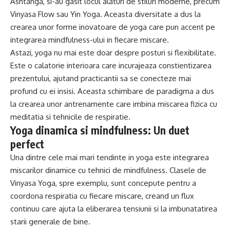
Ashtanga, si-au gasit locul alaturi de stiluri moderne, precum
Vinyasa Flow sau Yin Yoga. Aceasta diversitate a dus la
crearea unor forme inovatoare de yoga care pun accent pe
integrarea mindfulness-ului in fiecare miscare.
Astazi, yoga nu mai este doar despre posturi si flexibilitate.
Este o calatorie interioara care incurajeaza constientizarea
prezentului, ajutand practicantii sa se conecteze mai
profund cu ei insisi. Aceasta schimbare de paradigma a dus
la crearea unor antrenamente care imbina miscarea fizica cu
meditatia si tehnicile de respiratie.
Yoga dinamica si mindfulness: Un duet
perfect
Una dintre cele mai mari tendinte in yoga este integrarea
miscarilor dinamice cu tehnici de mindfulness. Clasele de
Vinyasa Yoga, spre exemplu, sunt concepute pentru a
coordona respiratia cu fiecare miscare, creand un flux
continuu care ajuta la eliberarea tensiunii si la imbunatatirea
starii generale de bine.