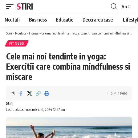
STIRI
Aa
Font
Resizer
Noutati
Business
Educatie
Decorarea casei
Lifesty
Stiri
>
Noutati
>
Fitness
>
Cele mai noi tendinte in yoga: Exercitii care combina mindfulness si miscare
FITNESS
Cele mai noi tendinte in yoga:
Exercitii care combina mindfulness si
miscare
5 Min Read
Stiri
Last updated: noiembrie 6, 2024 12:57 am