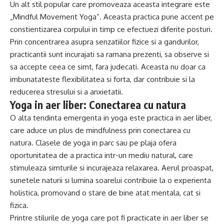
Un alt stil popular care promoveaza aceasta integrare este
„Mindful Movement Yoga”. Aceasta practica pune accent pe
constientizarea corpului in timp ce efectuezi diferite posturi.
Prin concentrarea asupra senzatiilor fizice si a gandurilor,
practicantii sunt incurajati sa ramana prezenti, sa observe si
sa accepte ceea ce simt, fara judecati. Aceasta nu doar ca
imbunatateste flexibilitatea si forta, dar contribuie si la
reducerea stresului si a anxietatii.
Yoga in aer liber: Conectarea cu natura
O alta tendinta emergenta in yoga este practica in aer liber,
care aduce un plus de mindfulness prin conectarea cu
natura. Clasele de yoga in parc sau pe plaja ofera
oportunitatea de a practica intr-un mediu natural, care
stimuleaza simturile si incurajeaza relaxarea. Aerul proaspat,
sunetele naturii si lumina soarelui contribuie la o experienta
holistica, promovand o stare de bine atat mentala, cat si
fizica.
Printre stilurile de yoga care pot fi practicate in aer liber se