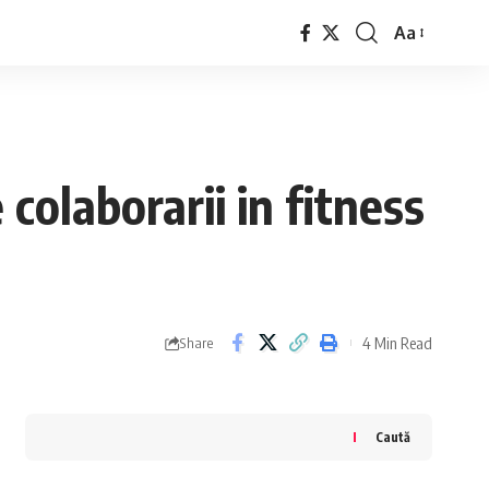
Aa
Font
Resizer
colaborarii in fitness
4 Min Read
Share
Caută