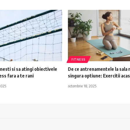
FITNESS
nesti si sa atingi obiectivele
De ce antrenamentele la sala 
ess fara a te rani
singura optiune: Exercitii acas
2025
octombrie 18, 2025