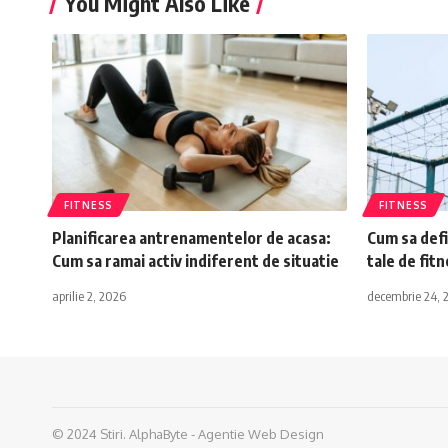
You Might Also Like
FITNESS
FITNESS
Planificarea antrenamentelor de acasa:
Cum sa defi
Cum sa ramai activ indiferent de situatie
tale de fitn
aprilie 2, 2026
decembrie 24, 
© 2024 Stiri.
AlphaByte - Agentie Web Design