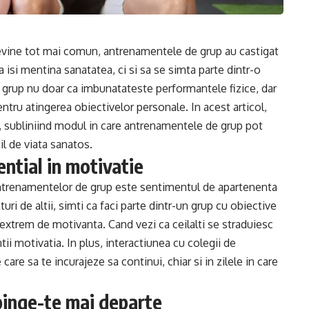
 devine tot mai comun, antrenamentele de grup au castigat
 isi mentina sanatatea, ci si sa se simta parte dintr-o
 grup nu doar ca imbunatateste performantele fizice, dar
ntru atingerea obiectivelor personale. In acest articol,
s, subliniind modul in care antrenamentele de grup pot
il de viata sanatos.
ntial in motivatie
 antrenamentelor de grup este sentimentul de apartenenta
uri de altii, simti ca faci parte dintr-un grup cu obiective
 extrem de motivanta. Cand vezi ca ceilalti se straduiesc
ii motivatia. In plus, interactiunea cu colegii de
are sa te incurajeze sa continui, chiar si in zilele in care
pinge-te mai departe