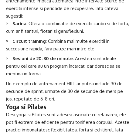
antrenamente implica alternarea intre intervale scurte de
exercitii intense si perioade de recuperare. Iata cateva
sugestii:
Sarina
: Ofera o combinatie de exercitii cardio si de forta,
cum ar fi sarituri, flotari si genuflexiuni.
Circuit training
: Combina mai multe exercitii in
succesiune rapida, fara pauze mari intre ele.
Sesiuni de 20-30 de minute
: Acestea sunt ideale
pentru cei care au un program incarcat, dar doresc sa se
mentina in forma.
Un exemplu de antrenament HIIT ar putea include 30 de
secunde de sprint, urmate de 30 de secunde de mers pe
jos, repetate de 6-8 ori.
Yoga si Pilates
Desi yoga si Pilates sunt adesea asociate cu relaxarea, ele
pot fi extrem de eficiente pentru tonifierea corpului. Aceste
practici imbunatatesc flexibilitatea, forta si echilibrul. Iata