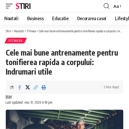
STIRI
Aa
Font
Resizer
Noutati
Business
Educatie
Decorarea casei
Lifesty
Stiri
>
Noutati
>
Fitness
>
Cele mai bune antrenamente pentru tonifierea rapida a corpului: Indrumari utile
FITNESS
Cele mai bune antrenamente pentru
tonifierea rapida a corpului:
Indrumari utile
5 Min Read
Stiri
Last updated: mai 31, 2026 6:18 pm