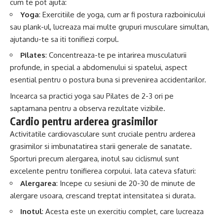
cum te pot ajuta:
Yoga
: Exercitiile de yoga, cum ar fi postura razboinicului
sau plank-ul, lucreaza mai multe grupuri musculare simultan,
ajutandu-te sa iti tonifiezi corpul.
Pilates
: Concentreaza-te pe intarirea musculaturii
profunde, in special a abdomenului si spatelui, aspect
esential pentru o postura buna si prevenirea accidentarilor.
Incearca sa practici yoga sau Pilates de 2-3 ori pe
saptamana pentru a observa rezultate vizibile.
Cardio pentru arderea grasimilor
Activitatile cardiovasculare sunt cruciale pentru arderea
grasimilor si imbunatatirea starii generale de sanatate.
Sporturi precum alergarea, inotul sau ciclismul sunt
excelente pentru tonifierea corpului. Iata cateva sfaturi:
Alergarea
: Incepe cu sesiuni de 20-30 de minute de
alergare usoara, crescand treptat intensitatea si durata.
Inotul
: Acesta este un exercitiu complet, care lucreaza