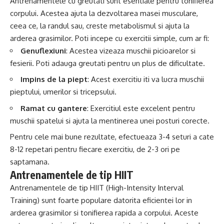
Antrenamentele cu greutati sunt esentiale pentru tonifierea
corpului. Acestea ajuta la dezvoltarea masei musculare,
ceea ce, la randul sau, creste metabolismul si ajuta la
arderea grasimilor. Poti incepe cu exercitii simple, cum ar fi:
Genuflexiuni
: Acestea vizeaza muschii picioarelor si
fesierii. Poti adauga greutati pentru un plus de dificultate.
Impins de la piept
: Acest exercitiu iti va lucra muschii
pieptului, umerilor si tricepsului.
Ramat cu gantere
: Exercitiul este excelent pentru
muschii spatelui si ajuta la mentinerea unei posturi corecte.
Pentru cele mai bune rezultate, efectueaza 3-4 seturi a cate
8-12 repetari pentru fiecare exercitiu, de 2-3 ori pe
saptamana.
Antrenamentele de tip HIIT
Antrenamentele de tip HIIT (High-Intensity Interval
Training) sunt foarte populare datorita eficientei lor in
arderea grasimilor si tonifierea rapida a corpului. Aceste