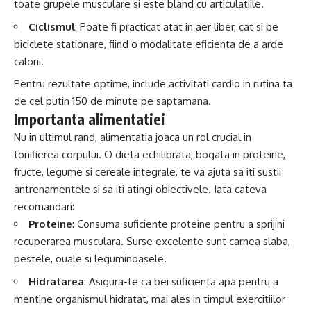
toate grupele musculare si este bland cu articulatiile.
Ciclismul
: Poate fi practicat atat in aer liber, cat si pe
biciclete stationare, fiind o modalitate eficienta de a arde
calorii.
Pentru rezultate optime, include activitati cardio in rutina ta
de cel putin 150 de minute pe saptamana.
Importanta alimentatiei
Nu in ultimul rand, alimentatia joaca un rol crucial in
tonifierea corpului. O dieta echilibrata, bogata in proteine,
fructe, legume si cereale integrale, te va ajuta sa iti sustii
antrenamentele si sa iti atingi obiectivele. Iata cateva
recomandari:
Proteine
: Consuma suficiente proteine pentru a sprijini
recuperarea musculara. Surse excelente sunt carnea slaba,
pestele, ouale si leguminoasele.
Hidratarea
: Asigura-te ca bei suficienta apa pentru a
mentine organismul hidratat, mai ales in timpul exercitiilor