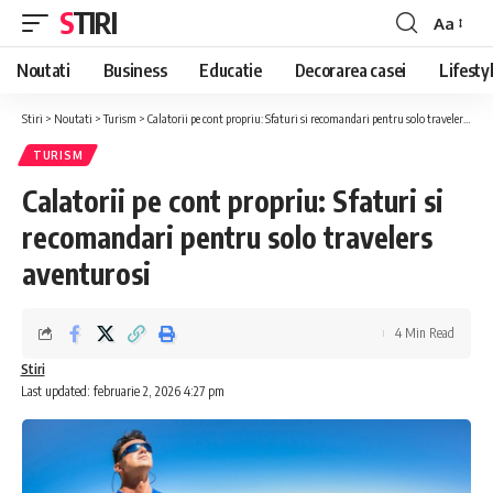
STIRI
Aa
Font
Resizer
Noutati
Business
Educatie
Decorarea casei
Lifesty
Stiri
>
Noutati
>
Turism
>
Calatorii pe cont propriu: Sfaturi si recomandari pentru solo travelers aventurosi
TURISM
Calatorii pe cont propriu: Sfaturi si
recomandari pentru solo travelers
aventurosi
4 Min Read
Stiri
Last updated: februarie 2, 2026 4:27 pm