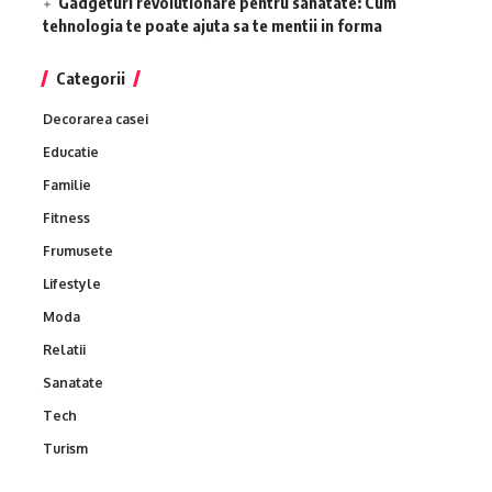
Gadgeturi revolutionare pentru sanatate: Cum
tehnologia te poate ajuta sa te mentii in forma
Categorii
Decorarea casei
Educatie
Familie
Fitness
Frumusete
Lifestyle
Moda
Relatii
Sanatate
Tech
Turism