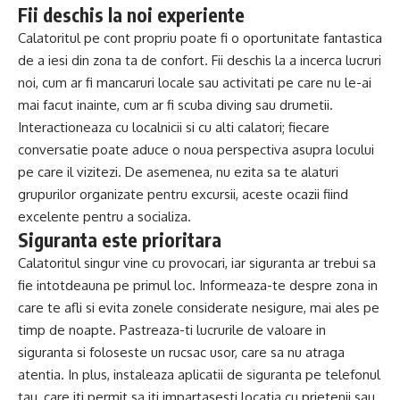
Fii deschis la noi experiente
Calatoritul pe cont propriu poate fi o oportunitate fantastica
de a iesi din zona ta de confort. Fii deschis la a incerca lucruri
noi, cum ar fi mancaruri locale sau activitati pe care nu le-ai
mai facut inainte, cum ar fi scuba diving sau drumetii.
Interactioneaza cu localnicii si cu alti calatori; fiecare
conversatie poate aduce o noua perspectiva asupra locului
pe care il vizitezi. De asemenea, nu ezita sa te alaturi
grupurilor organizate pentru excursii, aceste ocazii fiind
excelente pentru a socializa.
Siguranta este prioritara
Calatoritul singur vine cu provocari, iar siguranta ar trebui sa
fie intotdeauna pe primul loc. Informeaza-te despre zona in
care te afli si evita zonele considerate nesigure, mai ales pe
timp de noapte. Pastreaza-ti lucrurile de valoare in
siguranta si foloseste un rucsac usor, care sa nu atraga
atentia. In plus, instaleaza aplicatii de siguranta pe telefonul
tau, care iti permit sa iti impartasesti locatia cu prietenii sau