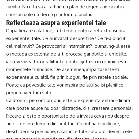
familia. Nu uita sa ai la tine un plan de urgenta in cazul in
care lucrurile nu decurg conform planului.
Reflecteaza asupra experientei tale
Dupa fiecare calatorie, ia-ti timp pentru a reflecta asupra
experientei tale. Ce ai invatat despre tine? Ce ti-a placut
cel mai mult? Ce provocari ai intampinat? Journaling-ul este
o metoda excelenta de a-ti procesa gandurile si emotiile,
iar revizuirea fotografiilor te poate ajuta sa iti reamintesti
momentele frumoase. De asemenea, impartaseste-ti
experientele cu altii, fie prin bloguri, fie prin retele sociale.
Poate ca povestile tale vor inspira pe altii sa isi planifice
propria aventura solo.
Calatoritul pe cont propriu este o experienta extraordinara
care poate aduce nu doar distractie, ci si crestere personala.
Fiecare zi este o oportunitate de a invata ceva nou despre
tine si despre lumea din jurul tau. Cu putina planificare,
deschidere si precautie, calatoriile tale solo pot deveni cele