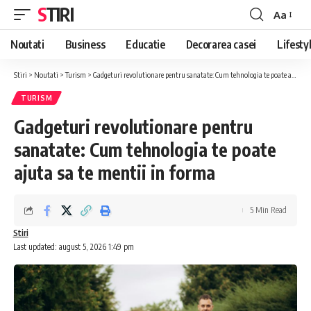
STIRI
Aa
Font
Resizer
Noutati
Business
Educatie
Decorarea casei
Lifesty
Stiri
>
Noutati
>
Turism
>
Gadgeturi revolutionare pentru sanatate: Cum tehnologia te poate ajuta sa te mentii in forma
TURISM
Gadgeturi revolutionare pentru
sanatate: Cum tehnologia te poate
ajuta sa te mentii in forma
5 Min Read
Stiri
Last updated: august 5, 2026 1:49 pm