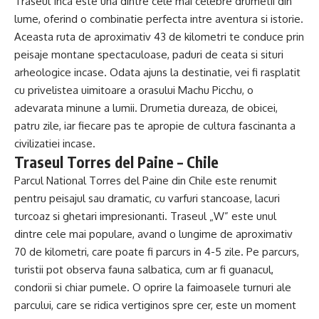
Traseul Inca este una dintre cele mai celebre drumetii din
lume, oferind o combinatie perfecta intre aventura si istorie.
Aceasta ruta de aproximativ 43 de kilometri te conduce prin
peisaje montane spectaculoase, paduri de ceata si situri
arheologice incase. Odata ajuns la destinatie, vei fi rasplatit
cu privelistea uimitoare a orasului Machu Picchu, o
adevarata minune a lumii. Drumetia dureaza, de obicei,
patru zile, iar fiecare pas te apropie de cultura fascinanta a
civilizatiei incase.
Traseul Torres del Paine – Chile
Parcul National Torres del Paine din Chile este renumit
pentru peisajul sau dramatic, cu varfuri stancoase, lacuri
turcoaz si ghetari impresionanti. Traseul „W” este unul
dintre cele mai populare, avand o lungime de aproximativ
70 de kilometri, care poate fi parcurs in 4-5 zile. Pe parcurs,
turistii pot observa fauna salbatica, cum ar fi guanacul,
condorii si chiar pumele. O oprire la faimoasele turnuri ale
parcului, care se ridica vertiginos spre cer, este un moment