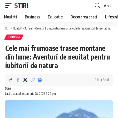
STIRI
Aa
Font
Resizer
Noutati
Business
Educatie
Decorarea casei
Lifesty
Stiri
>
Noutati
>
Turism
>
Cele mai frumoase trasee montane din lume: Aventuri de neuitat pentru iubitorii de natura
TURISM
Cele mai frumoase trasee montane
din lume: Aventuri de neuitat pentru
iubitorii de natura
4 Min Read
Stiri
Last updated: octombrie 28, 2025 9:24 pm