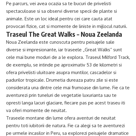
Pe parcurs, vei avea ocazia sa te bucuri de privelisti
spectaculoase si sa observi diverse specii de plante si
animale. Este un loc ideal pentru cei care cauta atat
provocari fizice, cat si momente de liniste in mijlocul naturii.
Traseul The Great Walks – Noua Zeelanda
Noua Zeelanda este cunoscuta pentru peisajele sale
diverse si impresionante, iar traseele „Great Walks” sunt
cele mai bune moduri de a le explora. Traseul Milford Track,
de exemplu, se intinde pe aproximativ 53 de kilometri si
ofera privelisti uluitoare asupra muntilor, cascadelor si
padurilor tropicale. Drumetia dureaza patru zile si este
considerata una dintre cele mai frumoase din lume. Fie ca te
aventurezi prin tuneluri de vegetatie luxurianta sau te
opresti langa lacuri glaciare, fiecare pas pe acest traseu iti
va oferi momente de neuitat.
Traseele montane din lume ofera aventuri de neuitat
pentru toti iubitorii de natura. Fie ca alegi sa te aventurezi
pe urmele incasilor in Peru, sa explorezi peisajele dramatice