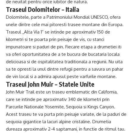
de neuitat pentru orice iubitor de natura.
Traseul Dolomitelor – Italia
Dolomitele, parte a Patrimoniului Mondial UNESCO, ofera
unele dintre cele mai pitoresti trasee montane din Europa.
Traseul „Alta Via 1” se intinde pe aproximativ 150 de
kilometri si te poarta prin peisaje de vis, cu stanci
impunatoare si paduri de pin. Fiecare etapa a drumetiei iti
va oferi oportunitatea de a te bucura de bucataria locala
delicioasa si de ospitalitatea traditionala a regiunii. Nu uita
sa te opresti la unul dintre refugii pentru a savura un pahar
de vin local si a admira apusul peste varfurile montane.
Traseul John Muir – Statele Unite
John Muir Trail este un traseu emblematic din California,
care se intinde pe aproximativ 340 de kilometri prin
Parcurile Nationale Yosemite, Sequoia si Kings Canyon.
Acest traseu te va purta prin peisaje variate, de la paduri de
sequoia gigantice la lacuri alpine cristaline. Drumetia
dureaza aproximativ 2-4 saptamani, in functie de ritmul tau.