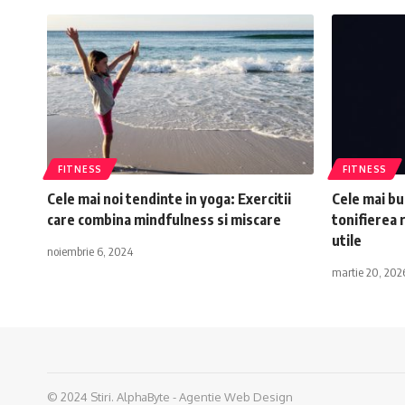
FITNESS
FITNESS
Cele mai noi tendinte in yoga: Exercitii
Cele mai b
care combina mindfulness si miscare
tonifierea 
utile
noiembrie 6, 2024
martie 20, 202
© 2024 Stiri.
AlphaByte - Agentie Web Design