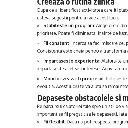
Creeaza o rutina zilnica
Dupa ce ai identificat activitatea care iti plac
cateva sugestii pentru a face acest lucru:
Stabileste un program
: Alege orele din
prioritate. Poate fi dimineata, inainte de lucr
Fii constant
: Incerca sa faci miscare cel
Consistenta este cheia pentru a transforma ac
Impartaseste experienta
: Alatura-te u
impartaseste aceleasi interese. Activitatea i
Monitorizeaza-ti progresul
: Foloseste 
evolutia. Acest lucru te va ajuta sa ramai mot
Depaseste obstacolele si m
Pe parcursul calatoriei tale spre un stil de vi
important sa fii pregatit sa le depasesti. Iata
Fii flexibil
: Daca nu poti respecta programu