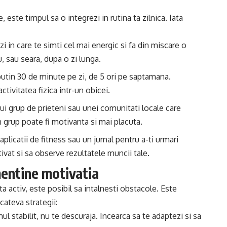
e, este timpul sa o integrezi in rutina ta zilnica. Iata
 zi in care te simti cel mai energic si fa din miscare o
u, sau seara, dupa o zi lunga.
 putin 30 de minute pe zi, de 5 ori pe saptamana.
tivitatea fizica intr-un obicei.
nui grup de prieteni sau unei comunitati locale care
n grup poate fi motivanta si mai placuta.
aplicatii de fitness sau un jurnal pentru a-ti urmari
ivat si sa observe rezultatele muncii tale.
entine motivatia
ata activ, este posibil sa intalnesti obstacole. Este
 cateva strategii:
l stabilit, nu te descuraja. Incearca sa te adaptezi si sa