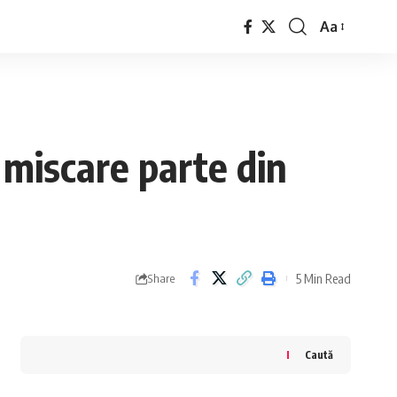
Aa
Font
Resizer
 miscare parte din
5 Min Read
Share
Caută