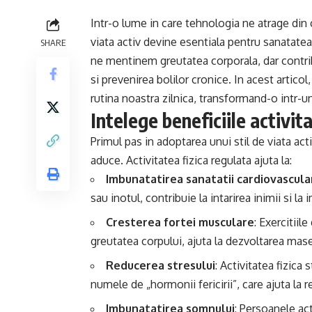
Intr-o lume in care tehnologia ne atrage din
viata activ devine esentiala pentru sanatatea
SHARE
ne mentinem greutatea corporala, dar contribu
si prevenirea bolilor cronice. In acest artico
rutina noastra zilnica, transformand-o intr-
Intelege beneficiile activitat
Primul pas in adoptarea unui stil de viata ac
aduce. Activitatea fizica regulata ajuta la:
Imbunatatirea sanatatii cardiovascula
sau inotul, contribuie la intarirea inimii si la
Cresterea fortei musculare
: Exercitiil
greutatea corpului, ajuta la dezvoltarea mase
Reducerea stresului
: Activitatea fizica
numele de „hormonii fericirii”, care ajuta la r
Imbunatatirea somnului
: Persoanele ac