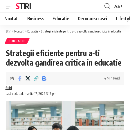
STIRI
Aa
Font
Resizer
Noutati
Business
Educatie
Decorarea casei
Lifesty
Stiri
>
Noutati
>
Educatie
>
Strategii eficiente pentru a-ti dezvolta gandirea critica in educatie
EDUCATIE
Strategii eficiente pentru a-ti
dezvolta gandirea critica in educatie
4 Min Read
Stiri
Last updated: martie 17, 2026 3:17 pm