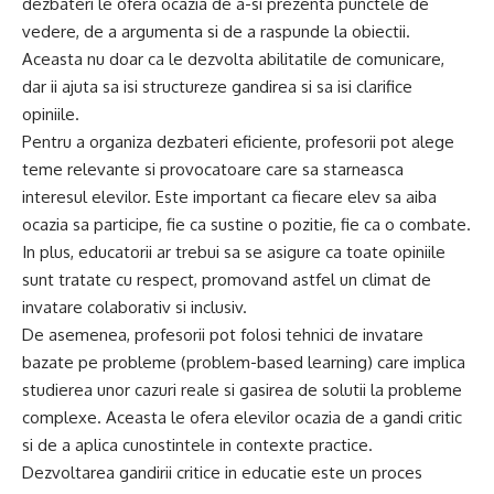
dezbateri le ofera ocazia de a-si prezenta punctele de
vedere, de a argumenta si de a raspunde la obiectii.
Aceasta nu doar ca le dezvolta abilitatile de comunicare,
dar ii ajuta sa isi structureze gandirea si sa isi clarifice
opiniile.
Pentru a organiza dezbateri eficiente, profesorii pot alege
teme relevante si provocatoare care sa starneasca
interesul elevilor. Este important ca fiecare elev sa aiba
ocazia sa participe, fie ca sustine o pozitie, fie ca o combate.
In plus, educatorii ar trebui sa se asigure ca toate opiniile
sunt tratate cu respect, promovand astfel un climat de
invatare colaborativ si inclusiv.
De asemenea, profesorii pot folosi tehnici de invatare
bazate pe probleme (problem-based learning) care implica
studierea unor cazuri reale si gasirea de solutii la probleme
complexe. Aceasta le ofera elevilor ocazia de a gandi critic
si de a aplica cunostintele in contexte practice.
Dezvoltarea gandirii critice in educatie este un proces