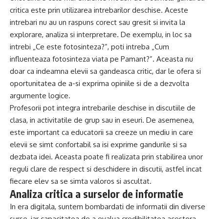
critica este prin utilizarea intrebarilor deschise. Aceste
intrebari nu au un raspuns corect sau gresit si invita la
explorare, analiza si interpretare. De exemplu, in loc sa
intrebi „Ce este fotosinteza?”, poti intreba „Cum
influenteaza fotosinteza viata pe Pamant?”. Aceasta nu
doar ca indeamna elevii sa gandeasca critic, dar le ofera si
oportunitatea de a-si exprima opiniile si de a dezvolta
argumente logice.
Profesorii pot integra intrebarile deschise in discutiile de
clasa, in activitatile de grup sau in eseuri. De asemenea,
este important ca educatorii sa creeze un mediu in care
elevii se simt confortabil sa isi exprime gandurile si sa
dezbata idei. Aceasta poate fi realizata prin stabilirea unor
reguli clare de respect si deschidere in discutii, astfel incat
fiecare elev sa se simta valoros si ascultat.
Analiza critica a surselor de informatie
In era digitala, suntem bombardati de informatii din diverse
surse, iar capacitatea de a evalua credibilitatea acestora