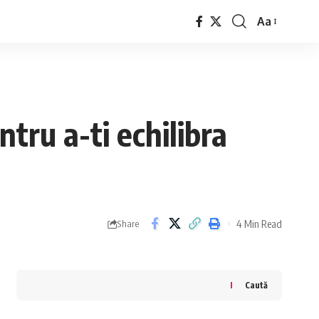
Aa
Font
Resizer
ntru a-ti echilibra
4 Min Read
Share
Caută