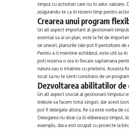
timpul cu activitati care nu iti aduc valoare. 
asigurandu-te ca iti rezervi timp pentru activ
Crearea unui program flexib
Un alt aspect important al gestionarii timpul
esential sa ai un plan, este la fel de importan
iar uneori, planurile tale pot fi perturbate 
Pentru a-ti mentine echilibrul, este util sa it
poti rezerva o ora in fiecare saptamana pentru
natura sau o intalnire cu prietenii. Aceasta fle
incat sa nu te simti constrans de un program 
Dezvoltarea abilitatilor de
Un alt aspect crucial al gestionarii timpului 
trebuie sa facem totul singuri, dar acest lucr
pot fi delegate altora, fie ca este vorba de 
Delegarea nu doar ca iti elibereaza timpul, dar
exemplu, daca esti ocupat cu proiecte la birou