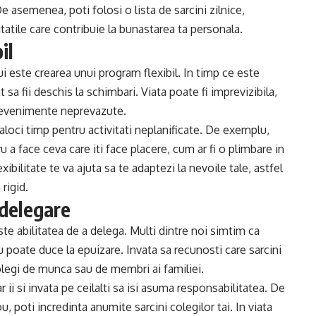
De asemenea, poti folosi o lista de sarcini zilnice,
itatile care contribuie la bunastarea ta personala.
il
ui este crearea unui program flexibil. In timp ce este
t sa fii deschis la schimbari. Viata poate fi imprevizibila,
de evenimente neprevazute.
i aloci timp pentru activitati neplanificate. De exemplu,
 a face ceva care iti face placere, cum ar fi o plimbare in
xibilitate te va ajuta sa te adaptezi la nevoile tale, astfel
rigid.
 delegare
este abilitatea de a delega. Multi dintre noi simtim ca
u poate duce la epuizare. Invata sa recunosti care sarcini
colegi de munca sau de membri ai familiei.
 ii si invata pe ceilalti sa isi asuma responsabilitatea. De
, poti incredinta anumite sarcini colegilor tai. In viata