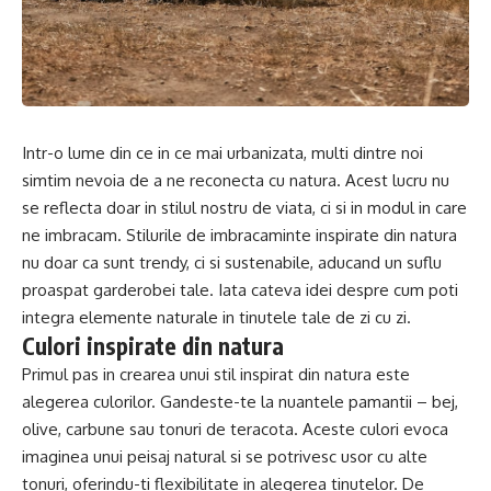
Intr-o lume din ce in ce mai urbanizata, multi dintre noi
simtim nevoia de a ne reconecta cu natura. Acest lucru nu
se reflecta doar in stilul nostru de viata, ci si in modul in care
ne imbracam. Stilurile de imbracaminte inspirate din natura
nu doar ca sunt trendy, ci si sustenabile, aducand un suflu
proaspat garderobei tale. Iata cateva idei despre cum poti
integra elemente naturale in tinutele tale de zi cu zi.
Culori inspirate din natura
Primul pas in crearea unui stil inspirat din natura este
alegerea culorilor. Gandeste-te la nuantele pamantii – bej,
olive, carbune sau tonuri de teracota. Aceste culori evoca
imaginea unui peisaj natural si se potrivesc usor cu alte
tonuri, oferindu-ti flexibilitate in alegerea tinutelor. De