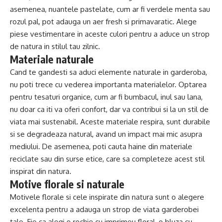
asemenea, nuantele pastelate, cum ar fi verdele menta sau
rozul pal, pot adauga un aer fresh si primavaratic. Alege
piese vestimentare in aceste culori pentru a aduce un strop
de natura in stilul tau zilnic.
Materiale naturale
Cand te gandesti sa aduci elemente naturale in garderoba,
nu poti trece cu vederea importanta materialelor. Optarea
pentru tesaturi organice, cum ar fi bumbacul, inul sau lana,
nu doar ca iti va oferi confort, dar va contribui si la un stil de
viata mai sustenabil. Aceste materiale respira, sunt durabile
si se degradeaza natural, avand un impact mai mic asupra
mediului. De asemenea, poti cauta haine din materiale
reciclate sau din surse etice, care sa completeze acest stil
inspirat din natura.
Motive florale si naturale
Motivele florale si cele inspirate din natura sunt o alegere
excelenta pentru a adauga un strop de viata garderobei
tale. Fie ca alegi o rochie cu imprimeu floral, o bluza cu