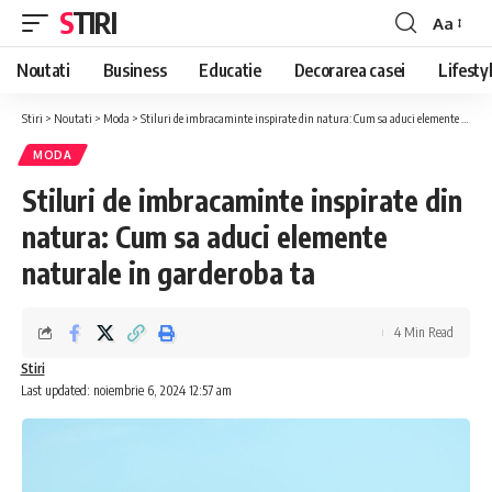
STIRI
Aa
Font
Resizer
Noutati
Business
Educatie
Decorarea casei
Lifesty
Stiri
>
Noutati
>
Moda
>
Stiluri de imbracaminte inspirate din natura: Cum sa aduci elemente naturale in garderoba ta
MODA
Stiluri de imbracaminte inspirate din
natura: Cum sa aduci elemente
naturale in garderoba ta
4 Min Read
Stiri
Last updated: noiembrie 6, 2024 12:57 am