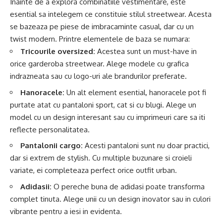
Inainte de a explora combinatiile vestimentare, este
esential sa intelegem ce constituie stilul streetwear. Acesta
se bazeaza pe piese de imbracaminte casual, dar cu un
twist modern. Printre elementele de baza se numara:
Tricourile oversized:
Acestea sunt un must-have in
orice garderoba streetwear. Alege modele cu grafica
indrazneata sau cu logo-uri ale brandurilor preferate.
Hanoracele:
Un alt element esential, hanoracele pot fi
purtate atat cu pantaloni sport, cat si cu blugi. Alege un
model cu un design interesant sau cu imprimeuri care sa iti
reflecte personalitatea.
Pantalonii cargo:
Acesti pantaloni sunt nu doar practici,
dar si extrem de stylish. Cu multiple buzunare si croieli
variate, ei completeaza perfect orice outfit urban.
Adidasii:
O pereche buna de adidasi poate transforma
complet tinuta. Alege unii cu un design inovator sau in culori
vibrante pentru a iesi in evidenta.