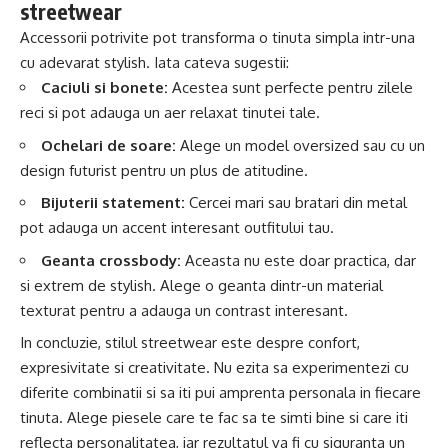
streetwear
Accessorii potrivite pot transforma o tinuta simpla intr-una
cu adevarat stylish. Iata cateva sugestii:
Caciuli si bonete:
Acestea sunt perfecte pentru zilele
reci si pot adauga un aer relaxat tinutei tale.
Ochelari de soare:
Alege un model oversized sau cu un
design futurist pentru un plus de atitudine.
Bijuterii statement:
Cercei mari sau bratari din metal
pot adauga un accent interesant outfitului tau.
Geanta crossbody:
Aceasta nu este doar practica, dar
si extrem de stylish. Alege o geanta dintr-un material
texturat pentru a adauga un contrast interesant.
In concluzie, stilul streetwear este despre confort,
expresivitate si creativitate. Nu ezita sa experimentezi cu
diferite combinatii si sa iti pui amprenta personala in fiecare
tinuta. Alege piesele care te fac sa te simti bine si care iti
reflecta personalitatea, iar rezultatul va fi cu siguranta un