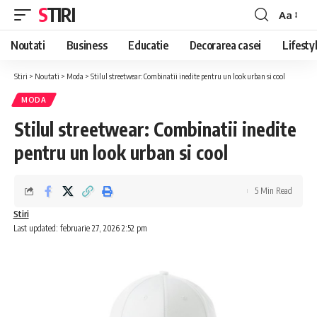
STIRI
Aa
Font
Resizer
Noutati
Business
Educatie
Decorarea casei
Lifesty
Stiri
>
Noutati
>
Moda
>
Stilul streetwear: Combinatii inedite pentru un look urban si cool
MODA
Stilul streetwear: Combinatii inedite
pentru un look urban si cool
5 Min Read
Stiri
Last updated: februarie 27, 2026 2:52 pm