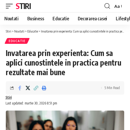
STIRI
Aa
Font
Resizer
Noutati
Business
Educatie
Decorarea casei
Lifesty
Stiri
>
Noutati
>
Educatie
>
Invatarea prin experienta: Cum sa aplici cunostintele in practica pentru rezultate mai bune
EDUCATIE
Invatarea prin experienta: Cum sa
aplici cunostintele in practica pentru
rezultate mai bune
5 Min Read
Stiri
Last updated: martie 30, 2026 8:51 pm