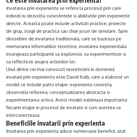
Ce este invatarea prin experienta?
Invatarea prin experienta se refera la procesul prin care
indivizii isi dezvolta cunostintele si abilitatile prin experiente
directe. Aceasta poate include activitati practice, proiecte
de grup, stagii de practica sau chiar jocuri de simulare. Spre
deosebire de invatarea traditionala, care se bazeaza pe
memorarea informatiilor teoretice, invatarea experientiala
incurajeaza participantii sa exploreze, sa experimenteze si
sa reflecteze asupra actiunilor lor.
Unul dintre cei mai cunoscuti teoreticieni in domeniul
invatarii prin experienta este David Kolb, care a elaborat un
model ce include patru etape: experienta concreta,
observatia reflexiva, conceptualizarea abstracta si
experimentarea activa. Acest model subliniaza importanta
fiecarei etape in procesul de invatare si cum acestea se
interconecteaza.
Beneficiile invatarii prin experienta
Invatarea prin experienta aduce numeroase beneficii, atat