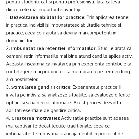
pentru studenti, cat si pentru profesionisti. Iata cateva
dintre cele mai importante avantaje:
1.
Dezvoltarea abilitatilor practice
: Prin aplicarea teoriei
in practica, indivizii isi imbunatatesc abilitatile tehnice si
practice, ceea ce ii ajuta sa devina mai competenti in
domeniul lor.
2.
Imbunatatirea retentiei informatiilor
: Studiile arata ca
oamenii retin informatiile mai bine atunci cand le aplica activ.
Aceasta inseamna ca invatarea prin experienta contribuie la
o intelegere mai profunda si la memorarea pe termen lung
a cunostintelor.
3.
Stimularea gandirii critice
: Experientele practice ii
invata pe indivizi sa analizeze situatiile, sa evalueze diferite
optiuni si sa ia decizii informate. Acest proces dezvolta
abilitati esentiale de gandire critica.
4.
Cresterea motivatiei
: Activitatile practice sunt adesea
mai captivante decat lectiile traditionale, ceea ce
imbunatateste motivatia si angajamentul in procesul de