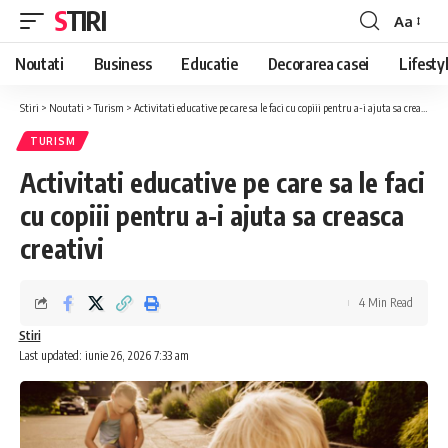
STIRI
Aa
Font
Resizer
Noutati
Business
Educatie
Decorarea casei
Lifesty
Stiri
>
Noutati
>
Turism
>
Activitati educative pe care sa le faci cu copiii pentru a-i ajuta sa creasca creativi
TURISM
Activitati educative pe care sa le faci
cu copiii pentru a-i ajuta sa creasca
creativi
4 Min Read
Stiri
Last updated: iunie 26, 2026 7:33 am