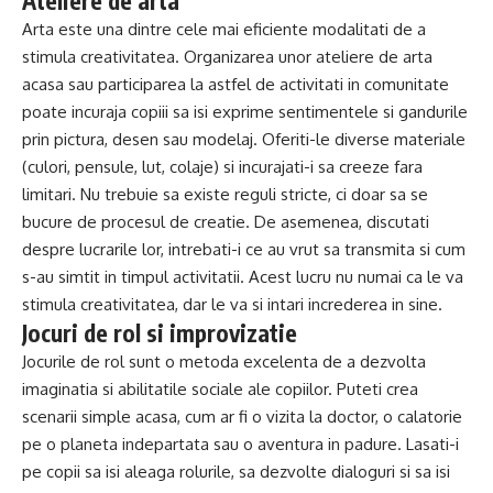
Ateliere de arta
Arta este una dintre cele mai eficiente modalitati de a
stimula creativitatea. Organizarea unor ateliere de arta
acasa sau participarea la astfel de activitati in comunitate
poate incuraja copiii sa isi exprime sentimentele si gandurile
prin pictura, desen sau modelaj. Oferiti-le diverse materiale
(culori, pensule, lut, colaje) si incurajati-i sa creeze fara
limitari. Nu trebuie sa existe reguli stricte, ci doar sa se
bucure de procesul de creatie. De asemenea, discutati
despre lucrarile lor, intrebati-i ce au vrut sa transmita si cum
s-au simtit in timpul activitatii. Acest lucru nu numai ca le va
stimula creativitatea, dar le va si intari increderea in sine.
Jocuri de rol si improvizatie
Jocurile de rol sunt o metoda excelenta de a dezvolta
imaginatia si abilitatile sociale ale copiilor. Puteti crea
scenarii simple acasa, cum ar fi o vizita la doctor, o calatorie
pe o planeta indepartata sau o aventura in padure. Lasati-i
pe copii sa isi aleaga rolurile, sa dezvolte dialoguri si sa isi