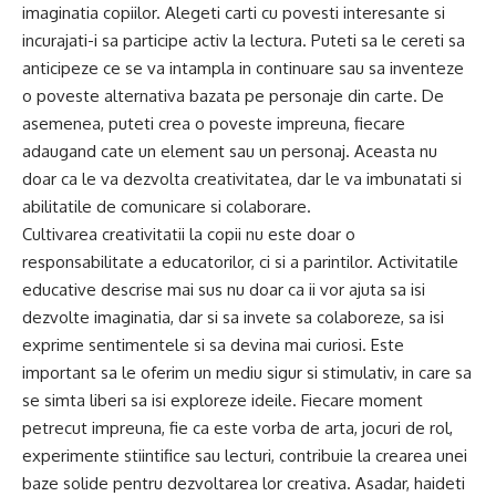
imaginatia copiilor. Alegeti carti cu povesti interesante si
incurajati-i sa participe activ la lectura. Puteti sa le cereti sa
anticipeze ce se va intampla in continuare sau sa inventeze
o poveste alternativa bazata pe personaje din carte. De
asemenea, puteti crea o poveste impreuna, fiecare
adaugand cate un element sau un personaj. Aceasta nu
doar ca le va dezvolta creativitatea, dar le va imbunatati si
abilitatile de comunicare si colaborare.
Cultivarea creativitatii la copii nu este doar o
responsabilitate a educatorilor, ci si a parintilor. Activitatile
educative descrise mai sus nu doar ca ii vor ajuta sa isi
dezvolte imaginatia, dar si sa invete sa colaboreze, sa isi
exprime sentimentele si sa devina mai curiosi. Este
important sa le oferim un mediu sigur si stimulativ, in care sa
se simta liberi sa isi exploreze ideile. Fiecare moment
petrecut impreuna, fie ca este vorba de arta, jocuri de rol,
experimente stiintifice sau lecturi, contribuie la crearea unei
baze solide pentru dezvoltarea lor creativa. Asadar, haideti