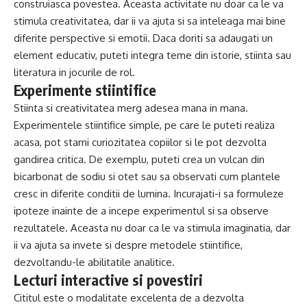
construiasca povestea. Aceasta activitate nu doar ca le va
stimula creativitatea, dar ii va ajuta si sa inteleaga mai bine
diferite perspective si emotii. Daca doriti sa adaugati un
element educativ, puteti integra teme din istorie, stiinta sau
literatura in jocurile de rol.
Experimente stiintifice
Stiinta si creativitatea merg adesea mana in mana.
Experimentele stiintifice simple, pe care le puteti realiza
acasa, pot starni curiozitatea copiilor si le pot dezvolta
gandirea critica. De exemplu, puteti crea un vulcan din
bicarbonat de sodiu si otet sau sa observati cum plantele
cresc in diferite conditii de lumina. Incurajati-i sa formuleze
ipoteze inainte de a incepe experimentul si sa observe
rezultatele. Aceasta nu doar ca le va stimula imaginatia, dar
ii va ajuta sa invete si despre metodele stiintifice,
dezvoltandu-le abilitatile analitice.
Lecturi interactive si povestiri
Cititul este o modalitate excelenta de a dezvolta