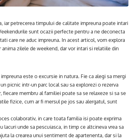
a, iar petrecerea timpului de calitate impreuna poate intari
. Weekendurile sunt ocazii perfecte pentru a ne deconecta
vitati care ne aduc impreuna. In acest articol, vom explora
r anima zilele de weekend, dar vor intari si relatiile din
 impreuna este o excursie in natura. Fie ca alegi sa mergi
un picnic intr-un parc local sau sa explorezi o rezerva
er, fiecare membru al familiei poate sa se relaxeze si sa se
tile fizice, cum ar fi mersul pe jos sau alergatul, sunt
oces colaborativ, in care toata familia isi poate exprima
cu lacuri unde sa pescuiasca, in timp ce altcineva vrea sa
ajuta la crearea unui sentiment de apartenenta, dar si la