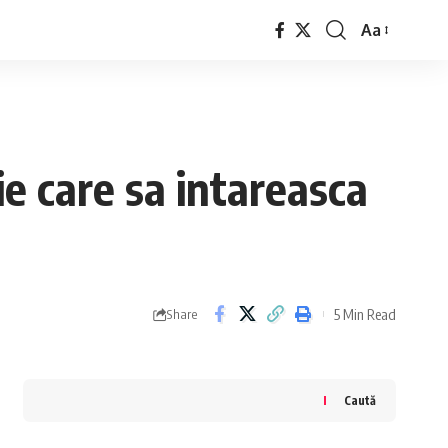
Aa
Font
Resizer
ie care sa intareasca
5 Min Read
Share
Caută