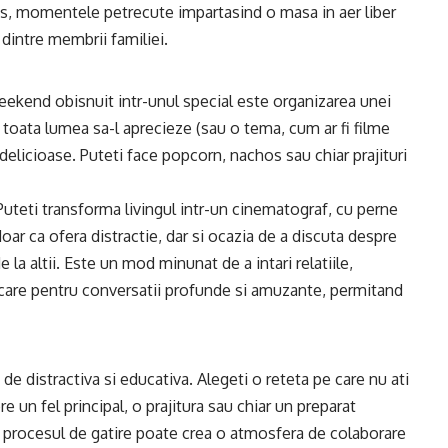
lus, momentele petrecute impartasind o masa in aer liber
 dintre membrii familiei.
eekend obisnuit intr-unul special este organizarea unei
re toata lumea sa-l aprecieze (sau o tema, cum ar fi filme
delicioase. Puteti face popcorn, nachos sau chiar prajituri
Puteti transforma livingul intr-un cinematograf, cu perne
doar ca ofera distractie, dar si ocazia de a discuta despre
de la altii. Este un mod minunat de a intari relatiile,
care pentru conversatii profunde si amuzante, permitand
de distractiva si educativa. Alegeti o reteta pe care nu ati
 un fel principal, o prajitura sau chiar un preparat
in procesul de gatire poate crea o atmosfera de colaborare