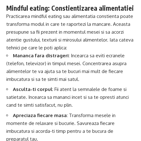
Mindful eating: Constientizarea alimentatiei
Practicarea mindful eating sau alimentatia constienta poate
transforma modul in care te raportezi la mancare. Aceasta
presupune sa fii prezent in momentul mesei si sa acorzi
atentie gustului, texturii si mirosului alimentelor. Iata cateva
tehnici pe care le poti aplica:
Mananca fara distrageri
: Incearca sa eviti ecranele
(telefon, televizor) in timpul mesei. Concentrarea asupra
alimentelor te va ajuta sa te bucuri mai mult de fiecare
imbucatura si sa te simti mai satul.
Asculta-ti corpul
: Fii atent la semnalele de foame si
satietate. Incearca sa mananci incet si sa te opresti atunci
cand te simti satisfacut, nu plin.
Apreciaza fiecare masa
: Transforma mesele in
momente de relaxare si bucurie. Savureaza fiecare
imbucatura si acorda-ti timp pentru a te bucura de
preparatul tau.