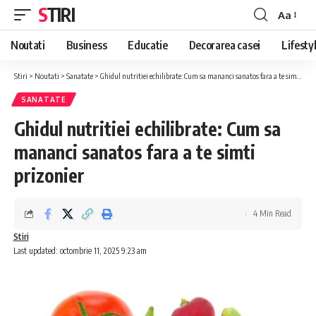
STIRI
Aa
Font
Resizer
Noutati
Business
Educatie
Decorarea casei
Lifesty
Stiri
>
Noutati
>
Sanatate
>
Ghidul nutritiei echilibrate: Cum sa mananci sanatos fara a te simti prizonier
SANATATE
Ghidul nutritiei echilibrate: Cum sa
mananci sanatos fara a te simti
prizonier
4 Min Read
Stiri
Last updated: octombrie 11, 2025 9:23 am