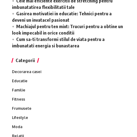
Cele mai eficiente exercitii de stretching pentru
imbunatatirea flexibilitatii tale
Gasirea motivatiei in educatie: Tehnici pentru a
deveni un invatacel pasionat
Machiajul pentru ten mixt: Trucuri pentru a obtine un
look impecabil in orice conditii
Cum sa-ti transformi stilul de viata pentru a
imbunatati energia si bunastarea
Categorii
Decorarea casei
Educatie
Familie
Fitness
Frumusete
Lifestyle
Moda
Relatii