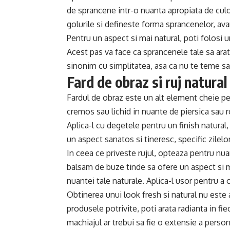
de sprancene intr-o nuanta apropiata de culo
golurile si defineste forma sprancenelor, ava
Pentru un aspect si mai natural, poti folosi u
Acest pas va face ca sprancenele tale sa arate
sinonim cu simplitatea, asa ca nu te teme sa 
Fard de obraz si ruj natural
Fardul de obraz este un alt element cheie pe
cremos sau lichid in nuante de piersica sau r
Aplica-l cu degetele pentru un finish natural,
un aspect sanatos si tineresc, specific zilelor
In ceea ce priveste rujul, opteaza pentru nua
balsam de buze tinde sa ofere un aspect si ma
nuantei tale naturale. Aplica-l usor pentru a 
Obtinerea unui look fresh si natural nu este 
produsele potrivite, poti arata radianta in fie
machiajul ar trebui sa fie o extensie a perso