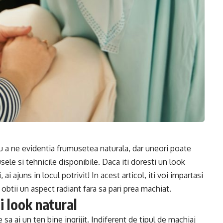
ru a ne evidentia frumusetea naturala, dar uneori poate
ele si tehnicile disponibile. Daca iti doresti un look
, ai ajuns in locul potrivit! In acest articol, iti voi impartasi
 obtii un aspect radiant fara sa pari prea machiat.
ui look natural
sa ai un ten bine ingrijit. Indiferent de tipul de machiaj