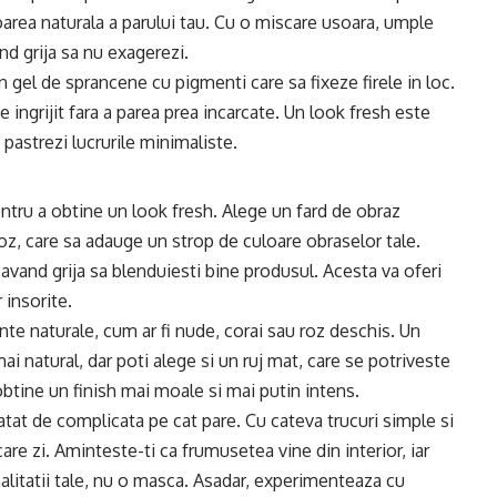
area naturala a parului tau. Cu o miscare usoara, umple
nd grija sa nu exagerezi.
n gel de sprancene cu pigmenti care sa fixeze firele in loc.
 ingrijit fara a parea prea incarcate. Un look fresh este
pastrezi lucrurile minimaliste.
ntru a obtine un look fresh. Alege un fard de obraz
oz, care sa adauge un strop de culoare obraselor tale.
 avand grija sa blenduiesti bine produsul. Acesta va oferi
 insorite.
nte naturale, cum ar fi nude, corai sau roz deschis. Un
i natural, dar poti alege si un ruj mat, care se potriveste
obtine un finish mai moale si mai putin intens.
atat de complicata pe cat pare. Cu cateva trucuri simple si
care zi. Aminteste-ti ca frumusetea vine din interior, iar
nalitatii tale, nu o masca. Asadar, experimenteaza cu