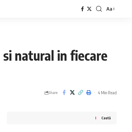
Aa
Font
Resizer
si natural in fiecare
4 Min Read
Share
Caută