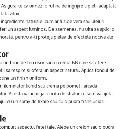
 Asigura-te ca urmezi o rutina de ingrijire a pielii adaptata
fata zilnic.
 ingrediente naturale, cum ar fi aloe vera sau uleiuri
oferi un aspect luminos. De asemenea, nu uita sa aplici o
innorate, pentru a-ti proteja pielea de efectele nocive ale
tor
ru un fond de ten usor sau o crema BB care sa ofere
i sa respire si ofera un aspect natural. Aplica fondul de
tine un finish uniform.
un iluminator lichid sau crema pe pometi, arcada
ilor. Acesta va adauga o nota de stralucire si te va ajuta
ajul cu un spray de fixare sau cu o pudra translucida
le
omplet aspectul fetei tale. Alege un creion sau o pudra