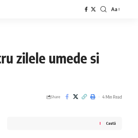
Aa
Font
Resizer
ru zilele umede si
4 Min Read
Share
Caută