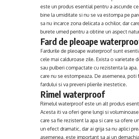
este un produs esential pentru a ascunde cear
bine la umiditate si nu se va estompa pe parc
sa nu incarce zona delicata a ochilor, dar ca
burete umed pentru a obtine un aspect natur
Fard de pleoape waterproo
Fardurile de pleoape waterproof sunt esential
cele mai calduroase zile. Exista o varietate 
sau pulberi compactate cu rezistenta la apa. 
care nu se estompeaza. De asemenea, poti fol
fardului si va preveni plierile inestetice.
Rimel waterproof
Rimelul waterproof este un alt produs esenti
Acesta iti va oferi gene lungi si voluminoase 
care sa fie rezistent la apa si care sa ofere u
un efect dramatic, dar ai grija sa nu aplici p
asemenea, este important sa ai un demachian