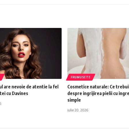
FRUMUSETE
ul are nevoie de atentie la fel
Cosmetice naturale: Ce trebui
etei cu Davines
despre ingrijirea pielii cu ing
simple
5
iulie 20, 2026