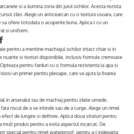
canele si a ilumina zona din jurul ochilor. Acesta rezista
ursul zilei. Alege un anticearcan cu o textura usoara, care
re sa ofere totodata o acoperire buna. Aplica-l cu un
al si uniform.
f
e pentru a mentine machiajul ochilor intact chiar si in
de nuante si texturi disponibile, inclusiv formule cremoase
Opteaza pentru farduri cu o formula rezistenta la apa si
osi un primer pentru pleoape, care va ajuta la fixarea
al in arsenalul tau de machiaj pentru zilele umede.
fara riscul de a se intinde sau de a curge. Alege un rimel
n efect de lungire si definire. Aplica doua straturi pentru
rea mult produs pentru a evita aspectul incarcat. De
t special pentru rimel waterproof, pentru a-l indeparta