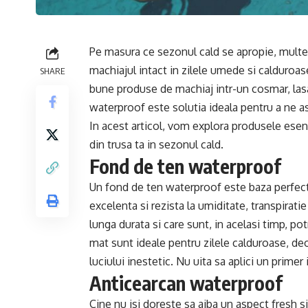
Pe masura ce sezonul cald se apropie, mult
machiajul intact in zilele umede si calduroas
SHARE
bune produse de machiaj intr-un cosmar, lasa
waterproof este solutia ideala pentru a ne a
In acest articol, vom explora produsele esen
din trusa ta in sezonul cald.
Fond de ten waterproof
Un fond de ten waterproof este baza perfect
excelenta si rezista la umiditate, transpirati
lunga durata si care sunt, in acelasi timp, pot
mat sunt ideale pentru zilele calduroase, deo
luciului inestetic. Nu uita sa aplici un prime
Anticearcan waterproof
Cine nu isi doreste sa aiba un aspect fresh si