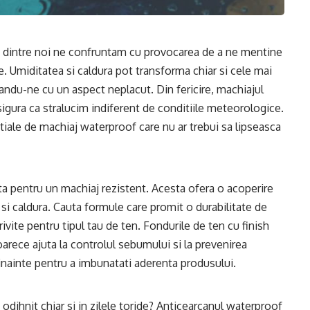
e dintre noi ne confruntam cu provocarea de a ne mentine
e. Umiditatea si caldura pot transforma chiar si cele mai
ndu-ne cu un aspect neplacut. Din fericire, machiajul
sigura ca stralucim indiferent de conditiile meteorologice.
tiale de machiaj waterproof care nu ar trebui sa lipseasca
a pentru un machiaj rezistent. Acesta ofera o acoperire
e si caldura. Cauta formule care promit o durabilitate de
rivite pentru tipul tau de ten. Fondurile de ten cu finish
arece ajuta la controlul sebumului si la prevenirea
r inainte pentru a imbunatati aderenta produsului.
 odihnit chiar si in zilele toride? Anticearcanul waterproof