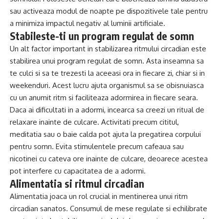
sau activeaza modul de noapte pe dispozitivele tale pentru
a minimiza impactul negativ al luminii artificiale.
Stabileste-ti un program regulat de somn
Un alt factor important in stabilizarea ritmului circadian este
stabilirea unui program regulat de somn. Asta inseamna sa
te culci si sa te trezesti la aceeasi ora in fiecare zi, chiar si in
weekenduri. Acest lucru ajuta organismul sa se obisnuiasca
cu un anumit ritm si faciliteaza adormirea in fiecare seara.
Daca ai dificultati in a adormi, incearca sa creezi un ritual de
relaxare inainte de culcare. Activitati precum cititul,
meditatia sau o baie calda pot ajuta la pregatirea corpului
pentru somn. Evita stimulentele precum cafeaua sau
nicotinei cu cateva ore inainte de culcare, deoarece acestea
pot interfere cu capacitatea de a adormi.
Alimentatia si ritmul circadian
Alimentatia joaca un rol crucial in mentinerea unui ritm
circadian sanatos. Consumul de mese regulate si echilibrate