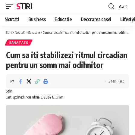
STIRI
Aa
Font
Resizer
Noutati
Business
Educatie
Decorarea casei
Lifesty
Stiri
>
Noutati
>
Sanatate
>
Cum sa iti stabilizezi ritmul circadian pentru un somn mai odihnitor
SANATATE
Cum sa iti stabilizezi ritmul circadian
pentru un somn mai odihnitor
5 Min Read
Stiri
Last updated: noiembrie 6, 2024 12:57 am