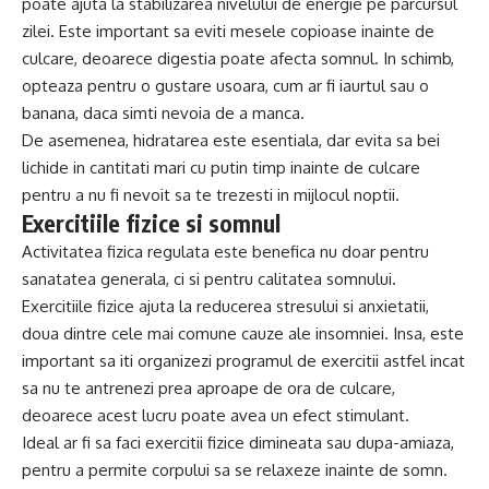
poate ajuta la stabilizarea nivelului de energie pe parcursul
zilei. Este important sa eviti mesele copioase inainte de
culcare, deoarece digestia poate afecta somnul. In schimb,
opteaza pentru o gustare usoara, cum ar fi iaurtul sau o
banana, daca simti nevoia de a manca.
De asemenea, hidratarea este esentiala, dar evita sa bei
lichide in cantitati mari cu putin timp inainte de culcare
pentru a nu fi nevoit sa te trezesti in mijlocul noptii.
Exercitiile fizice si somnul
Activitatea fizica regulata este benefica nu doar pentru
sanatatea generala, ci si pentru calitatea somnului.
Exercitiile fizice ajuta la reducerea stresului si anxietatii,
doua dintre cele mai comune cauze ale insomniei. Insa, este
important sa iti organizezi programul de exercitii astfel incat
sa nu te antrenezi prea aproape de ora de culcare,
deoarece acest lucru poate avea un efect stimulant.
Ideal ar fi sa faci exercitii fizice dimineata sau dupa-amiaza,
pentru a permite corpului sa se relaxeze inainte de somn.