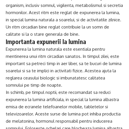
organism, inclusiv somnul, vigilenta, metabolismul si secretia
hormonilor. Acest ritm este reglat de expunerea la lumina,
in special lumina naturala a soarelui, si de activitatile zilnice.
Un ritm circadian bine reglat contribuie la un somn de
calitate si la o stare generala de bine.
Importanta expunerii la lumina
Expunerea la lumina naturala este esentiala pentru
mentinerea unui ritm circadian sanatos. In timpul zilei, este
important sa petreci timp in aer liber, sa te bucuri de lumina
soarelui si sa te implici in activitati fizice. Acestea ajuta la
reglarea ceasului biologic si imbunatatesc calitatea
somnului pe timp de noapte.
In schimb, pe timpul noptii, este recomandat sa reduci
expunerea la lumina artificiala, in special la lumina albastra
emisa de ecranele telefoanelor mobile, tabletelor si
televizoarelor. Aceste surse de lumina pot inhiba productia
de melatonina, hormonul responsabil pentru inducerea
somnului. Foloseste ochelari care blocheaza lumina albastra