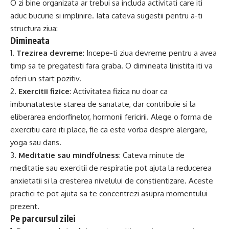
O zi bine organizata ar trebui sa includa activitati care iti
aduc bucurie si implinire. Iata cateva sugestii pentru a-ti
structura ziua:
Dimineata
1.
Trezirea devreme
: Incepe-ti ziua devreme pentru a avea
timp sa te pregatesti fara graba. O dimineata linistita iti va
oferi un start pozitiv.
2.
Exercitii fizice
: Activitatea fizica nu doar ca
imbunatateste starea de sanatate, dar contribuie si la
eliberarea endorfinelor, hormonii fericirii. Alege o forma de
exercitiu care iti place, fie ca este vorba despre alergare,
yoga sau dans.
3.
Meditatie sau mindfulness
: Cateva minute de
meditatie sau exercitii de respiratie pot ajuta la reducerea
anxietatii si la cresterea nivelului de constientizare. Aceste
practici te pot ajuta sa te concentrezi asupra momentului
prezent.
Pe parcursul zilei