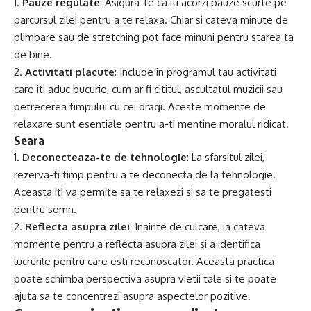
1.
Pauze regulate
: Asigura-te ca iti acorzi pauze scurte pe
parcursul zilei pentru a te relaxa. Chiar si cateva minute de
plimbare sau de stretching pot face minuni pentru starea ta
de bine.
2.
Activitati placute
: Include in programul tau activitati
care iti aduc bucurie, cum ar fi cititul, ascultatul muzicii sau
petrecerea timpului cu cei dragi. Aceste momente de
relaxare sunt esentiale pentru a-ti mentine moralul ridicat.
Seara
1.
Deconecteaza-te de tehnologie
: La sfarsitul zilei,
rezerva-ti timp pentru a te deconecta de la tehnologie.
Aceasta iti va permite sa te relaxezi si sa te pregatesti
pentru somn.
2.
Reflecta asupra zilei
: Inainte de culcare, ia cateva
momente pentru a reflecta asupra zilei si a identifica
lucrurile pentru care esti recunoscator. Aceasta practica
poate schimba perspectiva asupra vietii tale si te poate
ajuta sa te concentrezi asupra aspectelor pozitive.