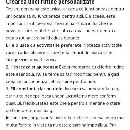
Crearea unei rutine personalizate
Fiecare persoana este unica, iar ceea ce functioneaza pentru
unii poate sa nu functioneze pentru altii. De aceea, este
important sa iti personalizezi rutina zilnica in functie de
nevoile si preferintele tale. Iata cateva sugestii pentru a
crea o rutina care sa iti aduca bucurie:
1.
Fa o lista cu activitatile preferate
: Noteaza activitatile
care iti aduc placere si care te fac fericit. Incearca sa le
integrezi in rutina ta zilnica.
2.
Testeaza si ajusteaza
: Experimentarea cu diferite rutine
este esentiala. Nu te teme sa faci modificari pentru a gasi
ceea ce functioneaza cel mai bine pentru tine.
3.
Fii constant, dar nu rigid
: Incearca sa urmezi rutina ta,
dar nu te pedepsi daca uneori lucrurile nu merg conform
planului. Flexibilitatea este cheia pentru a mentine o stare
de bine pe termen lung.
In concluzie, organizarea unei rutine zilnice care sa aduca mai
multa fericire in viata ta nu este o sarcina imposibila. Prin