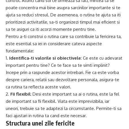
control. Atunci cand stii ce urmeaza sa faci, mintea ta se
poate concentra mai bine asupra sarcinilor importante si te
ajuta sa reduci stresul. De asemenea, o rutina te ajuta sa iti
prioritizezi activitatile, sa-ti organizezi timpul mai eficient si
sa te asiguri ca iti acorzi momente pentru tine.
Pentru a-ti construi o rutina care sa contribuie la fericirea ta,
este esential sa iei in considerare cateva aspecte
fundamentale:
1.
Identifica-ti valorile si obiectivele
: Ce este cu adevarat
important pentru tine? Ce te face sa te simti implinit?
Incepe prin a raspunde acestor intrebari. Fie ca este vorba
despre cariera, relatii sau dezvoltare personala, asigura-te
ca rutina ta reflecta aceste valori.
2.
Fii flexibil
: Desi este important sa ai o rutina, este la fel
de important sa fii flexibil. Viata este imprevizibila, iar
uneori, trebuie sa te adaptezi la circumstante. Permite-ti sa
faci ajustari in rutina ta cand este necesar.
Structura unei zile fericite