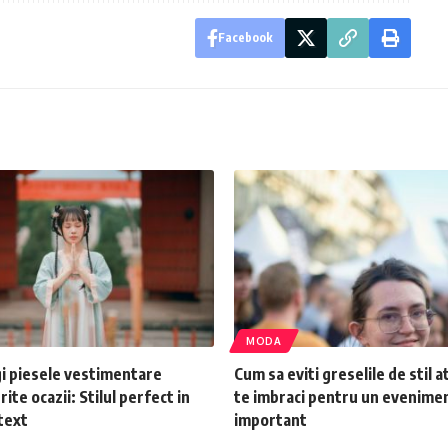
Facebook
MODA
i piesele vestimentare
Cum sa eviti greselile de stil 
ite ocazii: Stilul perfect in
te imbraci pentru un evenime
text
important