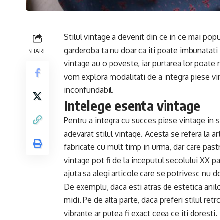
Stilul vintage a devenit din ce in ce mai popu
garderoba ta nu doar ca iti poate imbunatati s
SHARE
vintage au o poveste, iar purtarea lor poate re
vom explora modalitati de a integra piese vint
inconfundabil.
Intelege esenta vintage
Pentru a integra cu succes piese vintage in s
adevarat stilul vintage. Acesta se refera la a
fabricate cu mult timp in urma, dar care past
vintage pot fi de la inceputul secolului XX pan
ajuta sa alegi articole care se potrivesc nu do
De exemplu, daca esti atras de estetica anilor
midi. Pe de alta parte, daca preferi stilul retr
vibrante ar putea fi exact ceea ce iti doresti.