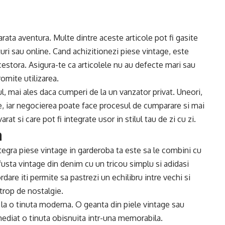
ata aventura. Multe dintre aceste articole pot fi gasite
turi sau online. Cand achizitionezi piese vintage, este
 acestora. Asigura-te ca articolele nu au defecte mari sau
omite utilizarea.
 mai ales daca cumperi de la un vanzator privat. Uneori,
le, iar negocierea poate face procesul de cumparare si mai
rat si care pot fi integrate usor in stilul tau de zi cu zi.
n
tegra piese vintage in garderoba ta este sa le combini cu
usta vintage din denim cu un tricou simplu si adidasi
rdare iti permite sa pastrezi un echilibru intre vechi si
trop de nostalgie.
la o tinuta moderna. O geanta din piele vintage sau
mediat o tinuta obisnuita intr-una memorabila.