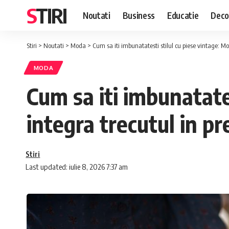
STIRI
Noutati
Business
Educatie
Deco
Stiri
>
Noutati
>
Moda
>
Cum sa iti imbunatatesti stilul cu piese vintage: Mo
MODA
Cum sa iti imbunatates
integra trecutul in pr
Stiri
Last updated: iulie 8, 2026 7:37 am