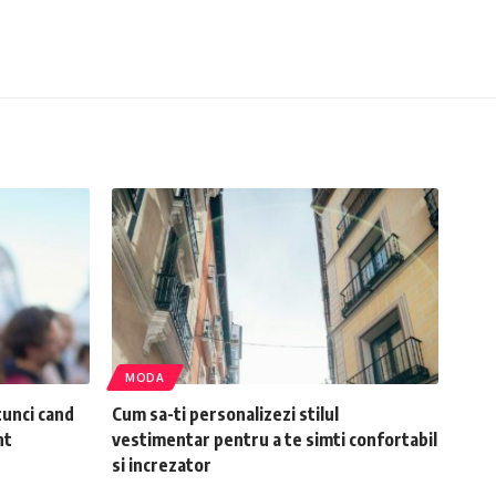
MODA
atunci cand
Cum sa-ti personalizezi stilul
nt
vestimentar pentru a te simti confortabil
si increzator