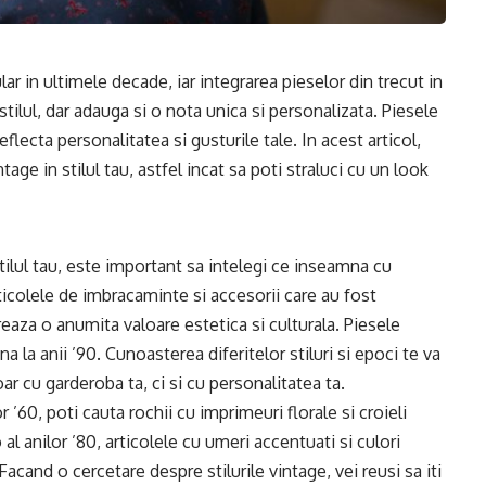
lar in ultimele decade, iar integrarea pieselor din trecut in
tilul, dar adauga si o nota unica si personalizata. Piesele
flecta personalitatea si gusturile tale. In acest articol,
age in stilul tau, astfel incat sa poti straluci cu un look
tilul tau, este important sa intelegi ce inseamna cu
rticolele de imbracaminte si accesorii care au fost
reaza o anumita valoare estetica si culturala. Piesele
a la anii ’90. Cunoasterea diferitelor stiluri si epoci te va
ar cu garderoba ta, ci si cu personalitatea ta.
 ’60, poti cauta rochii cu imprimeuri florale si croieli
o al anilor ’80, articolele cu umeri accentuati si culori
 Facand o cercetare despre stilurile vintage, vei reusi sa iti