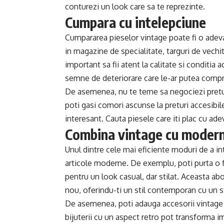
conturezi un look care sa te reprezinte.
Cumpara cu intelepciune
Cumpararea pieselor vintage poate fi o adevar
in magazine de specialitate, targuri de vechi
important sa fii atent la calitate si conditia
semne de deteriorare care le-ar putea compr
De asemenea, nu te teme sa negociezi pretul,
poti gasi comori ascunse la preturi accesibi
interesant. Cauta piesele care iti plac cu adeva
Combina vintage cu moder
Unul dintre cele mai eficiente moduri de a in
articole moderne. De exemplu, poti purta o f
pentru un look casual, dar stilat. Aceasta abo
nou, oferindu-ti un stil contemporan cu un s
De asemenea, poti adauga accesorii vintage 
bijuterii cu un aspect retro pot transforma i