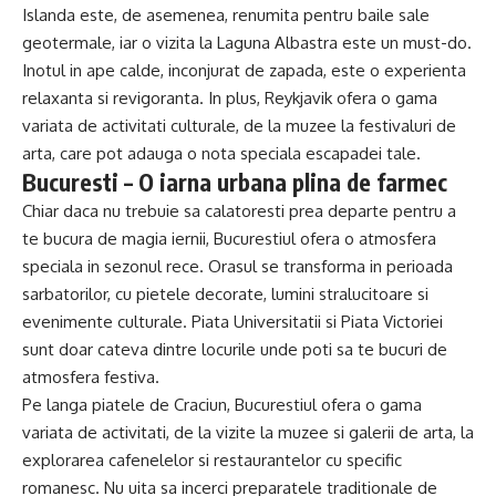
Islanda este, de asemenea, renumita pentru baile sale
geotermale, iar o vizita la Laguna Albastra este un must-do.
Inotul in ape calde, inconjurat de zapada, este o experienta
relaxanta si revigoranta. In plus, Reykjavik ofera o gama
variata de activitati culturale, de la muzee la festivaluri de
arta, care pot adauga o nota speciala escapadei tale.
Bucuresti – O iarna urbana plina de farmec
Chiar daca nu trebuie sa calatoresti prea departe pentru a
te bucura de magia iernii, Bucurestiul ofera o atmosfera
speciala in sezonul rece. Orasul se transforma in perioada
sarbatorilor, cu pietele decorate, lumini stralucitoare si
evenimente culturale. Piata Universitatii si Piata Victoriei
sunt doar cateva dintre locurile unde poti sa te bucuri de
atmosfera festiva.
Pe langa piatele de Craciun, Bucurestiul ofera o gama
variata de activitati, de la vizite la muzee si galerii de arta, la
explorarea cafenelelor si restaurantelor cu specific
romanesc. Nu uita sa incerci preparatele traditionale de