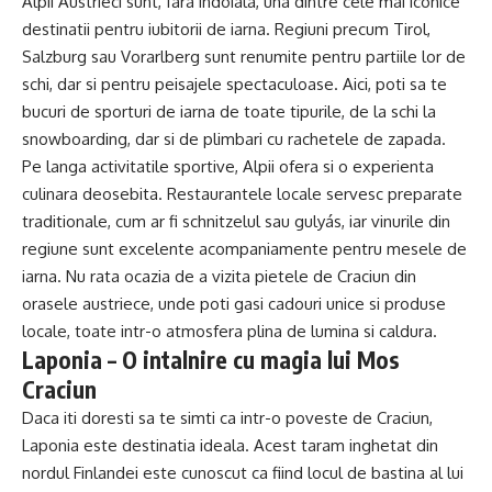
Alpii Austrieci sunt, fara indoiala, una dintre cele mai iconice
destinatii pentru iubitorii de iarna. Regiuni precum Tirol,
Salzburg sau Vorarlberg sunt renumite pentru partiile lor de
schi, dar si pentru peisajele spectaculoase. Aici, poti sa te
bucuri de sporturi de iarna de toate tipurile, de la schi la
snowboarding, dar si de plimbari cu rachetele de zapada.
Pe langa activitatile sportive, Alpii ofera si o experienta
culinara deosebita. Restaurantele locale servesc preparate
traditionale, cum ar fi schnitzelul sau gulyás, iar vinurile din
regiune sunt excelente acompaniamente pentru mesele de
iarna. Nu rata ocazia de a vizita pietele de Craciun din
orasele austriece, unde poti gasi cadouri unice si produse
locale, toate intr-o atmosfera plina de lumina si caldura.
Laponia – O intalnire cu magia lui Mos
Craciun
Daca iti doresti sa te simti ca intr-o poveste de Craciun,
Laponia este destinatia ideala. Acest taram inghetat din
nordul Finlandei este cunoscut ca fiind locul de bastina al lui