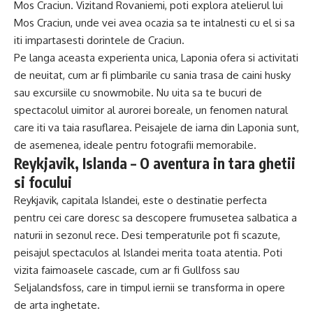
Mos Craciun. Vizitand Rovaniemi, poti explora atelierul lui
Mos Craciun, unde vei avea ocazia sa te intalnesti cu el si sa
iti impartasesti dorintele de Craciun.
Pe langa aceasta experienta unica, Laponia ofera si activitati
de neuitat, cum ar fi plimbarile cu sania trasa de caini husky
sau excursiile cu snowmobile. Nu uita sa te bucuri de
spectacolul uimitor al aurorei boreale, un fenomen natural
care iti va taia rasuflarea. Peisajele de iarna din Laponia sunt,
de asemenea, ideale pentru fotografii memorabile.
Reykjavik, Islanda – O aventura in tara ghetii
si focului
Reykjavik, capitala Islandei, este o destinatie perfecta
pentru cei care doresc sa descopere frumusetea salbatica a
naturii in sezonul rece. Desi temperaturile pot fi scazute,
peisajul spectaculos al Islandei merita toata atentia. Poti
vizita faimoasele cascade, cum ar fi Gullfoss sau
Seljalandsfoss, care in timpul iernii se transforma in opere
de arta inghetate.