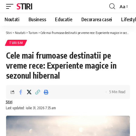
STIRI
Aa
Font
Resizer
Noutati
Business
Educatie
Decorarea casei
Lifesty
Stiri
>
Noutati
>
Turism
>
Cele mai frumoase destinatii pe vreme rece: Experiente magice in sezonul hibernal
TURISM
Cele mai frumoase destinatii pe
vreme rece: Experiente magice in
sezonul hibernal
5 Min Read
Stiri
Last updated: iulie 31, 2026 7:35 am