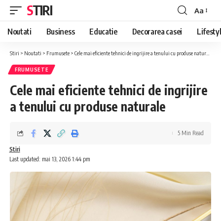
STIRI
Aa
Font
Resizer
Noutati
Business
Educatie
Decorarea casei
Lifesty
Stiri
>
Noutati
>
Frumusete
>
Cele mai eficiente tehnici de ingrijire a tenului cu produse naturale
FRUMUSETE
Cele mai eficiente tehnici de ingrijire
a tenului cu produse naturale
5 Min Read
Stiri
Last updated: mai 13, 2026 1:44 pm