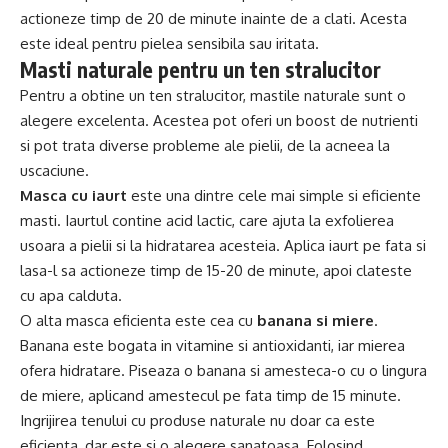
actioneze timp de 20 de minute inainte de a clati. Acesta
este ideal pentru pielea sensibila sau iritata.
Masti naturale pentru un ten stralucitor
Pentru a obtine un ten stralucitor, mastile naturale sunt o
alegere excelenta. Acestea pot oferi un boost de nutrienti
si pot trata diverse probleme ale pielii, de la acneea la
uscaciune.
Masca cu iaurt
este una dintre cele mai simple si eficiente
masti. Iaurtul contine acid lactic, care ajuta la exfolierea
usoara a pielii si la hidratarea acesteia. Aplica iaurt pe fata si
lasa-l sa actioneze timp de 15-20 de minute, apoi clateste
cu apa calduta.
O alta masca eficienta este cea cu
banana si miere
.
Banana este bogata in vitamine si antioxidanti, iar mierea
ofera hidratare. Piseaza o banana si amesteca-o cu o lingura
de miere, aplicand amestecul pe fata timp de 15 minute.
Ingrijirea tenului cu produse naturale nu doar ca este
eficienta, dar este si o alegere sanatoasa. Folosind