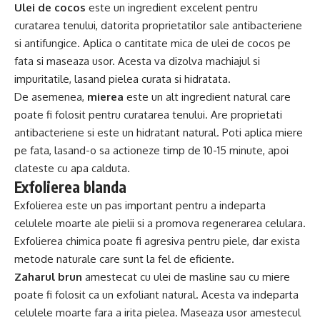
Ulei de cocos
este un ingredient excelent pentru
curatarea tenului, datorita proprietatilor sale antibacteriene
si antifungice. Aplica o cantitate mica de ulei de cocos pe
fata si maseaza usor. Acesta va dizolva machiajul si
impuritatile, lasand pielea curata si hidratata.
De asemenea,
mierea
este un alt ingredient natural care
poate fi folosit pentru curatarea tenului. Are proprietati
antibacteriene si este un hidratant natural. Poti aplica miere
pe fata, lasand-o sa actioneze timp de 10-15 minute, apoi
clateste cu apa calduta.
Exfolierea blanda
Exfolierea este un pas important pentru a indeparta
celulele moarte ale pielii si a promova regenerarea celulara.
Exfolierea chimica poate fi agresiva pentru piele, dar exista
metode naturale care sunt la fel de eficiente.
Zaharul brun
amestecat cu ulei de masline sau cu miere
poate fi folosit ca un exfoliant natural. Acesta va indeparta
celulele moarte fara a irita pielea. Maseaza usor amestecul