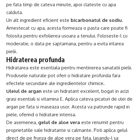
pe fata timp de cateva minute, apoi clateste cu apa
calduta.
Un alt ingredient eficient este
bicarbonatul de sodiu
.
Amestecat cu apa, acesta formeaza o pasta care poate fi
folosita pentru exfolierea usoara a tenului. Foloseste-l cu
moderatie, o data pe saptamana, pentru a evita iritarea
pielii.
Hidraterea profunda
Hidratarea este esentiala pentru mentinerea sanatatii pielii.
Produsele naturale pot oferi o hidratare profunda fara
efectele secundare ale ingredientelor chimice.
Uleiul de argan
este un hidratant excelent, bogat in acizi
grasi esentiali si vitamina E. Aplica cateva picaturi de ulei de
argan pe fata si maseaza usor. Acesta va patrunde rapid in
piele, oferind o hidratare intensa.
De asemenea,
gelul de aloe vera
este renumit pentru
proprietatile sale hidratante si calmante. Poti aplica gelul
direct de pe frunza de aloe vera pe fata, lasandu-l sa