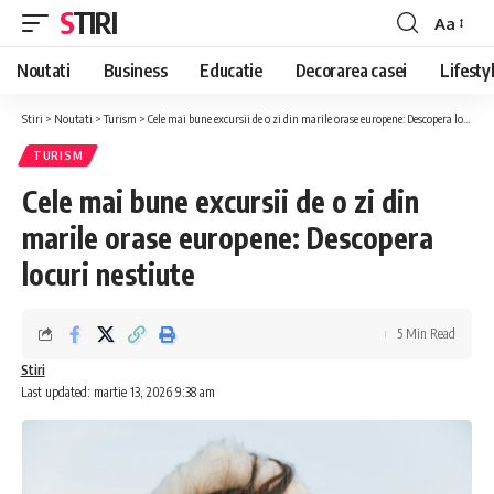
STIRI
Aa
Font
Resizer
Noutati
Business
Educatie
Decorarea casei
Lifesty
Stiri
>
Noutati
>
Turism
>
Cele mai bune excursii de o zi din marile orase europene: Descopera locuri nestiute
TURISM
Cele mai bune excursii de o zi din
marile orase europene: Descopera
locuri nestiute
5 Min Read
Stiri
Last updated: martie 13, 2026 9:38 am