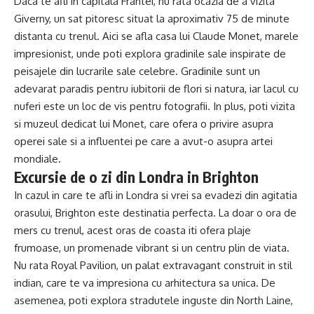
Daca te afli in capitala Frantei, nu rata ocazia de a vizita
Giverny, un sat pitoresc situat la aproximativ 75 de minute
distanta cu trenul. Aici se afla casa lui Claude Monet, marele
impresionist, unde poti explora gradinile sale inspirate de
peisajele din lucrarile sale celebre. Gradinile sunt un
adevarat paradis pentru iubitorii de flori si natura, iar lacul cu
nuferi este un loc de vis pentru fotografii. In plus, poti vizita
si muzeul dedicat lui Monet, care ofera o privire asupra
operei sale si a influentei pe care a avut-o asupra artei
mondiale.
Excursie de o zi din Londra in Brighton
In cazul in care te afli in Londra si vrei sa evadezi din agitatia
orasului, Brighton este destinatia perfecta. La doar o ora de
mers cu trenul, acest oras de coasta iti ofera plaje
frumoase, un promenade vibrant si un centru plin de viata.
Nu rata Royal Pavilion, un palat extravagant construit in stil
indian, care te va impresiona cu arhitectura sa unica. De
asemenea, poti explora stradutele inguste din North Laine,