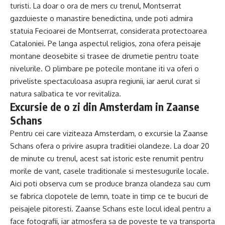
turisti. La doar o ora de mers cu trenul, Montserrat
gazduieste o manastire benedictina, unde poti admira
statuia Fecioarei de Montserrat, considerata protectoarea
Cataloniei. Pe langa aspectul religios, zona ofera peisaje
montane deosebite si trasee de drumetie pentru toate
nivelurile. O plimbare pe potecile montane iti va oferi o
priveliste spectaculoasa asupra regiunii, iar aerul curat si
natura salbatica te vor revitaliza.
Excursie de o zi din Amsterdam in Zaanse
Schans
Pentru cei care viziteaza Amsterdam, o excursie la Zaanse
Schans ofera o privire asupra traditiei olandeze. La doar 20
de minute cu trenul, acest sat istoric este renumit pentru
morile de vant, casele traditionale si mestesugurile locale.
Aici poti observa cum se produce branza olandeza sau cum
se fabrica clopotele de lemn, toate in timp ce te bucuri de
peisajele pitoresti. Zaanse Schans este locul ideal pentru a
face fotografii, iar atmosfera sa de poveste te va transporta