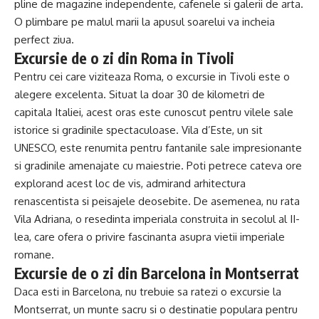
pline de magazine independente, cafenele si galerii de arta.
O plimbare pe malul marii la apusul soarelui va incheia
perfect ziua.
Excursie de o zi din Roma in Tivoli
Pentru cei care viziteaza Roma, o excursie in Tivoli este o
alegere excelenta. Situat la doar 30 de kilometri de
capitala Italiei, acest oras este cunoscut pentru vilele sale
istorice si gradinile spectaculoase. Vila d’Este, un sit
UNESCO, este renumita pentru fantanile sale impresionante
si gradinile amenajate cu maiestrie. Poti petrece cateva ore
explorand acest loc de vis, admirand arhitectura
renascentista si peisajele deosebite. De asemenea, nu rata
Vila Adriana, o resedinta imperiala construita in secolul al II-
lea, care ofera o privire fascinanta asupra vietii imperiale
romane.
Excursie de o zi din Barcelona in Montserrat
Daca esti in Barcelona, nu trebuie sa ratezi o excursie la
Montserrat, un munte sacru si o destinatie populara pentru