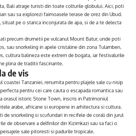
a, Bali atrage turisti din toate colturile globului. Aici, poti
dian sau sa explorezi faimoasele terase de orez din Ubud.
 situat pe o stanca inconjurata de apa, si de a te delecta
vitati precum drumetii pe vulcanul Mount Batur, unde poti
os, sau snorkeling in apele cristaline din zona Tulamben,
s, cultura balineza este extrem de bogata, iar festivalurile
me plina de traditii fascinante.
la de vis
ul coastei Tanzaniei, renumita pentru plajele sale cu nisip
e perfecta pentru cei care cauta o escapada romantica sau
ra orasul istoric Stone Town, inscris in Patrimoniul
le arabe, africane si europene in arhitectura si cultura.
i de snorkeling si scufundari in recifele de corali din jurul
ile de observare a delfinilor din Kizimkazi sau sa faci o
isajele sale pitoresti si padurile tropicale.