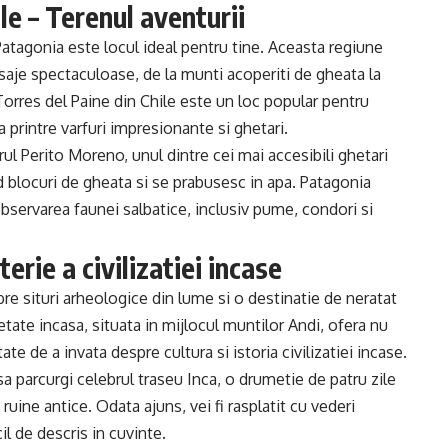
le – Terenul aventurii
, Patagonia este locul ideal pentru tine. Aceasta regiune
saje spectaculoase, de la munti acoperiti de gheata la
 Torres del Paine din Chile este un loc popular pentru
a printre varfuri impresionante si ghetari.
arul Perito Moreno, unul dintre cei mai accesibili ghetari
 blocuri de gheata si se prabusesc in apa. Patagonia
servarea faunei salbatice, inclusiv pume, condori si
erie a civilizatiei incase
re situri arheologice din lume si o destinatie de neratat
etate incasa, situata in mijlocul muntilor Andi, ofera nu
te de a invata despre cultura si istoria civilizatiei incase.
a parcurgi celebrul traseu Inca, o drumetie de patru zile
ruine antice. Odata ajuns, vei fi rasplatit cu vederi
il de descris in cuvinte.