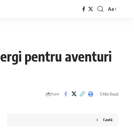
Aa
Font
Resizer
mergi pentru aventuri
5 Min Read
Share
Caută