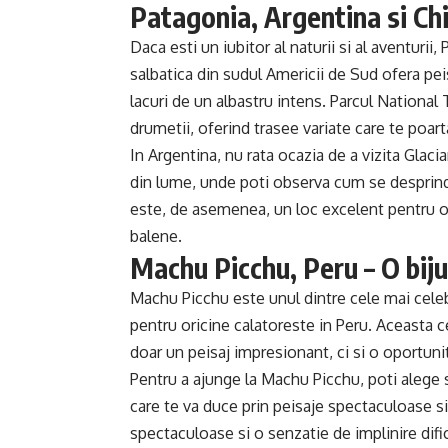
Patagonia, Argentina si Chi
Daca esti un iubitor al naturii si al aventurii
salbatica din sudul Americii de Sud ofera pei
lacuri de un albastru intens. Parcul National
drumetii, oferind trasee variate care te poart
In Argentina, nu rata ocazia de a vizita Glaci
din lume, unde poti observa cum se desprind
este, de asemenea, un loc excelent pentru ob
balene.
Machu Picchu, Peru – O bijut
Machu Picchu este unul dintre cele mai celeb
pentru oricine calatoreste in Peru. Aceasta c
doar un peisaj impresionant, ci si o oportunita
Pentru a ajunge la Machu Picchu, poti alege s
care te va duce prin peisaje spectaculoase si 
spectaculoase si o senzatie de implinire dific